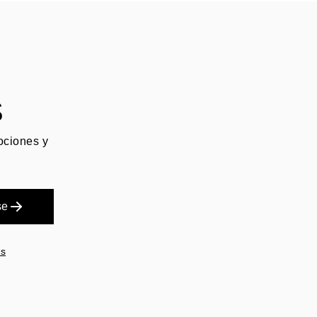
S
mociones y
se
es