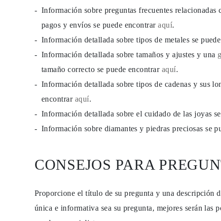
JOYAS
Información sobre preguntas frecuentes relacionadas 
CATEGORÍA
Anillos
pagos y envíos se puede encontrar
aquí
.
Collares
Información detallada sobre tipos de metales se pued
Pulseras
Pendientes
Información detallada sobre tamaños y ajustes y una
Comprar todo
ANILLOS
tamaño correcto se puede encontrar
aquí
.
Fashion
Información detallada sobre tipos de cadenas y sus lo
Piedras Preciosas
Iniciales
encontrar
aquí
.
Clásicos
Comprar todo
Información detallada sobre el cuidado de las joyas 
COLLARES
Información sobre diamantes y piedras preciosas se 
Solitario
Piedras Preciosas
Letras
Números
CONSEJOS PARA PREGUN
Comprar todo
PULSERAS
Tennis
Piedras Preciosas
Proporcione el título de su pregunta y una descripción 
Clásicas
única e informativa sea su pregunta, mejores serán las p
Iniciales
Comprar todo