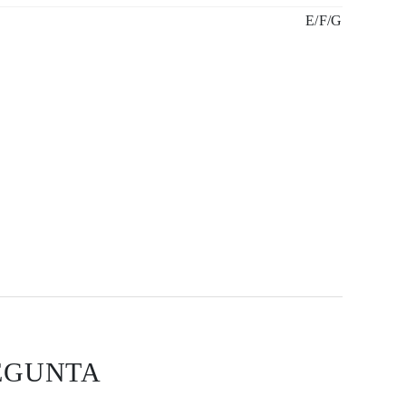
E/F/G
EGUNTA