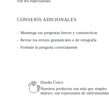
con los especialistas.
PENDIENTES
Pendientes de Botón
Pendientes Colgantes
Fashion
CONSEJOS ADICIONALES
Comprar todo
TIPO DE METAL
Joyería De Oro
Mantenga sus preguntas breves y constructivas
Joyería De Platino
Joyería De Plata
Revise los errores gramaticales o de ortografía
Comprar todo
REGALOS
Formule la pregunta correctamente
REGALOS
Anillos de Regalo
Collares de Regalo
Pendientes de Regalo
Pulseras de Regalo
Charms
Cuidado de Joyas
Comprar todo
Diseño Único
EXPLORA
Nuestros productos son más que simples
EDUCACIÓN
objetos: son expresiones de individualida
Guía de Diamantes
Convertidor de Tamaño de Diamantes
Certificación
Guía de Anillos