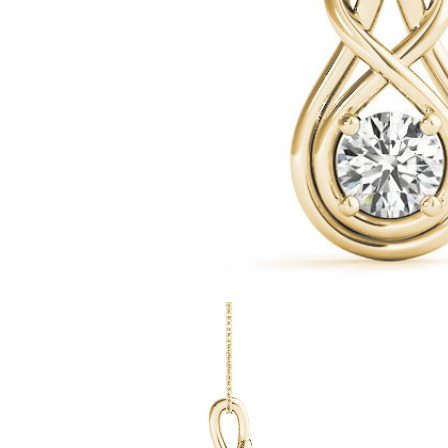
Oro Blanco
Oro Rosa
950 Platino
Comprar todo
ANILLOS DE BODA
Para Mujeres
Clásicos
Eternity
Fashion
Simple
Comprar todo
Para hombres
Clásicos
Fashion
Simple
Comprar todo
METAL Y COLOR
Oro Amarillo
Oro Blanco
Oro Rosa
950 Platino
Comprar todo
DIAMANTES
CATEGORÍA
Anillos