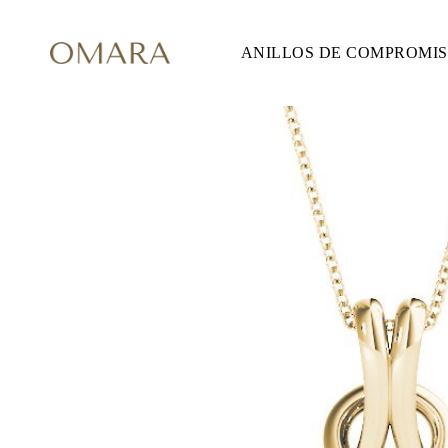
ANILLOS DE COMPROMI
ANILLOS DE COMPROMISO
ESTILO
Accented
Solitaire
Halo
Hidden Halo
Petite
Glam
Vintage
Tres Piedras
Comprar todo
FORMA
Redondo
Princesa
Cojín
Ovalado
Esmeralda
Marquesa
Pera
Comprar todo
METAL Y COLOR
Oro Amarillo