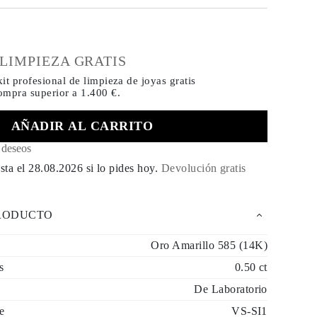
€
 LIMPIEZA GRATIS
it profesional de limpieza de joyas gratis
compra
superior a 1.400 €.
AÑADIR AL CARRITO
e deseos
sta el
28.08.2026
si lo pides hoy
.
Devolución gratis
PRODUCTO
Oro Amarillo 585 (14K)
s
0.50 ct
De Laboratorio
e
VS-SI1