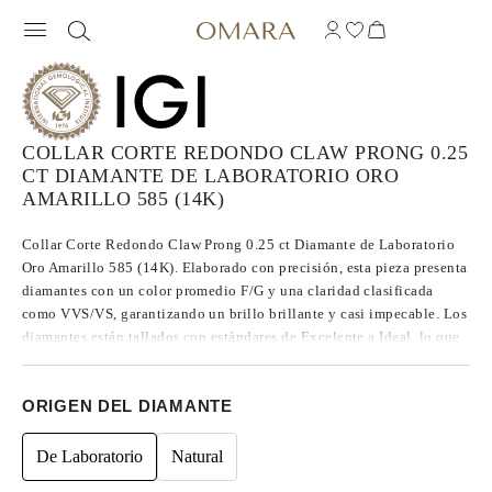
COLLAR CORTE REDONDO CLAW PRONG 0.25
CT DIAMANTE DE LABORATORIO ORO
AMARILLO 585 (14K)
Collar Corte Redondo Claw Prong 0.25 ct Diamante de Laboratorio
Oro Amarillo 585 (14K). Elaborado con precisión, esta pieza presenta
diamantes con un color promedio F/G y una claridad clasificada
como VVS/VS, garantizando un brillo brillante y casi impecable. Los
diamantes están tallados con estándares de Excelente a Ideal, lo que
mejora su resplandor. Fabricados con diamantes CVD de Tipo IIa,
reconocidos por su pureza y calidad excepcional, estas gemas no
ORIGEN DEL DIAMANTE
presentan fluorescencia.
De Laboratorio
Natural