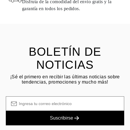
Disfruta de la comodidad del envío gratis y la
dentro de los
15 días naturales
a partir de la fecha de entrega del
garantía en todos los pedidos.
envío.
HACER PREGUNTA
Consulta los términos y procedimientos en nuestras
preguntas
frecuentes sobre devoluciones
El cliente es responsable de los costos de envío por devoluciones
y las tarifas originales de envío/manejo no son reembolsables.
BOLETÍN DE
NOTICIAS
¡Sé el primero en recibir las últimas noticias sobre
tendencias, promociones y mucho más!
Suscribirse