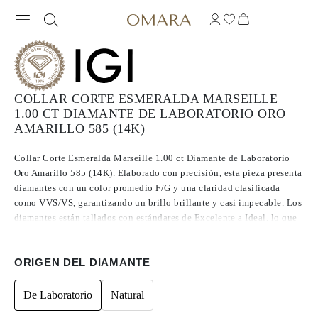
COLLAR CORTE ESMERALDA MARSEILLE
1.00 CT DIAMANTE DE LABORATORIO ORO
AMARILLO 585 (14K)
Collar Corte Esmeralda Marseille 1.00 ct Diamante de Laboratorio
Oro Amarillo 585 (14K). Elaborado con precisión, esta pieza presenta
diamantes con un color promedio F/G y una claridad clasificada
como VVS/VS, garantizando un brillo brillante y casi impecable. Los
diamantes están tallados con estándares de Excelente a Ideal, lo que
mejora su resplandor. Fabricados con diamantes CVD de Tipo IIa,
reconocidos por su pureza y calidad excepcional, estas gemas no
ORIGEN DEL DIAMANTE
presentan fluorescencia.
De Laboratorio
Natural