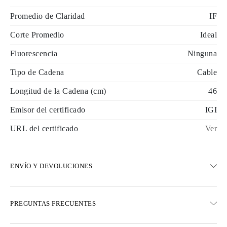
Promedio de Claridad
IF
Corte Promedio
Ideal
Fluorescencia
Ninguna
Tipo de Cadena
Cable
Longitud de la Cadena (cm)
46
Emisor del certificado
IGI
URL del certificado
Ver
ENVÍO Y DEVOLUCIONES
ENVÍO
PREGUNTAS FRECUENTES
Envío terrestre gratuito en 23 días hábiles
Opciones de entrega exprés también están disponibles