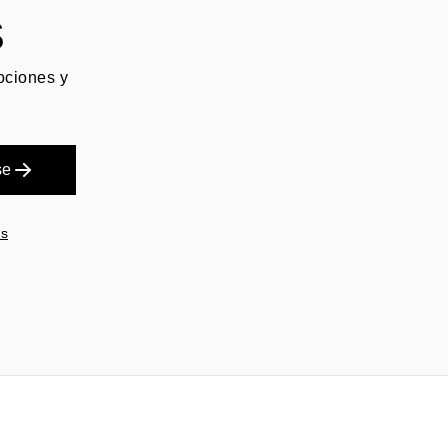
S
mociones y
se
es