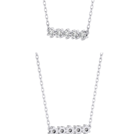
Collares
Pendientes
Pulseras
Comprar todo
Anillos de Diamantes
Fashion
Clásicos
Eternity
Letras
Comprar todo
Collares de Diamantes
Solitario
Letras
Números
Comprar todo
Pulseras de Diamantes
Tennis
Letras
Comprar todo
Pendientes de Diamante
Pendientes de Botón
Pendientes Colgantes
Aros
Fashion
Comprar todo