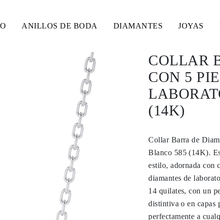
SO
ANILLOS DE BODA
DIAMANTES
JOYAS
COLLAR 
CON 5 PI
LABORAT
(14K)
Collar Barra de Diam
Blanco 585 (14K). Est
estilo, adornada con 
diamantes de laborato
14 quilates, con un p
distintiva o en capas 
perfectamente a cualq