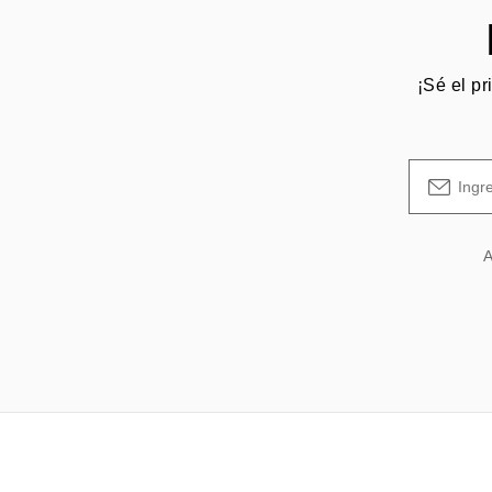
¡Sé el pr
A