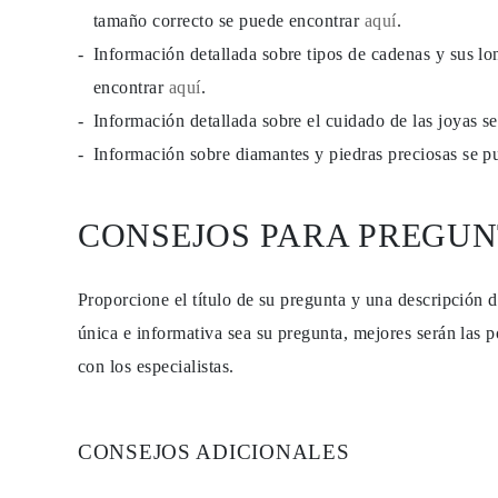
PENDIENTES
tamaño correcto se puede encontrar
aquí
.
Pendientes de Botón
Información detallada sobre tipos de cadenas y sus lo
Pendientes Colgantes
Fashion
encontrar
aquí
.
Comprar todo
TIPO DE METAL
Información detallada sobre el cuidado de las joyas 
Joyería De Oro
Información sobre diamantes y piedras preciosas se 
Joyería De Platino
Joyería De Plata
Comprar todo
REGALOS
CONSEJOS PARA PREGUN
REGALOS
Anillos de Regalo
Collares de Regalo
Pendientes de Regalo
Proporcione el título de su pregunta y una descripción 
Pulseras de Regalo
única e informativa sea su pregunta, mejores serán las p
Charms
Cuidado de Joyas
con los especialistas.
Comprar todo
EXPLORA
EDUCACIÓN
Guía de Diamantes
CONSEJOS ADICIONALES
Convertidor de Tamaño de Diamantes
Certificación
Guía de Anillos