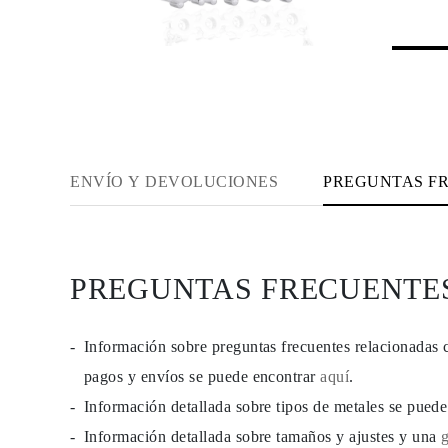
JOYAS
CATEGORÍA
Anillos
Collares
Pulseras
Pendientes
Comprar todo
ANILLOS
Fashion
Piedras Preciosas
ENVÍO Y DEVOLUCIONES
PREGUNTAS F
Iniciales
Clásicos
Comprar todo
COLLARES
Solitario
PREGUNTAS FRECUENTE
Piedras Preciosas
Letras
Números
Comprar todo
Información sobre preguntas frecuentes relacionadas 
PULSERAS
Tennis
pagos y envíos se puede encontrar
aquí
.
Piedras Preciosas
Información detallada sobre tipos de metales se pued
Clásicas
Iniciales
Información detallada sobre tamaños y ajustes y una
Comprar todo