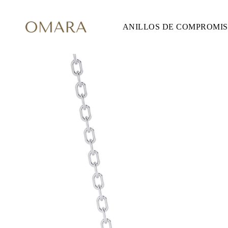
ANILLOS DE COMPROMI
ANILLOS DE COMPROMISO
ESTILO
Accented
Solitaire
Halo
Hidden Halo
Petite
Glam
Vintage
Tres Piedras
Comprar todo
FORMA
Redondo
Princesa
Cojín
Ovalado
Esmeralda
Marquesa
Pera
Comprar todo
METAL Y COLOR
Oro Amarillo