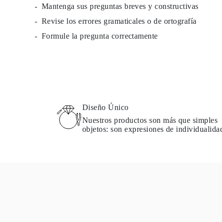
Mantenga sus preguntas breves y constructivas
Guía de Collares
Guía de Pulseras
Revise los errores gramaticales o de ortografía
Guía de Pulseras de Puño
Tipos de Metales y Contrastes
Formule la pregunta correctamente
Personalización
Precios Сompetitivos
Sobre Nosotros
FAQ
SERVICIOS
Diseño Personalizado
Proceso de Producción
Envío
Diseño Único
Nuestra Garantía
Nuestros productos son más que simples
Devoluciones y Cambios
objetos: son expresiones de individualida
Reparaciones y Ajustes
Mapa de Envíos
Métodos de Pago
Cuidado de Joyas