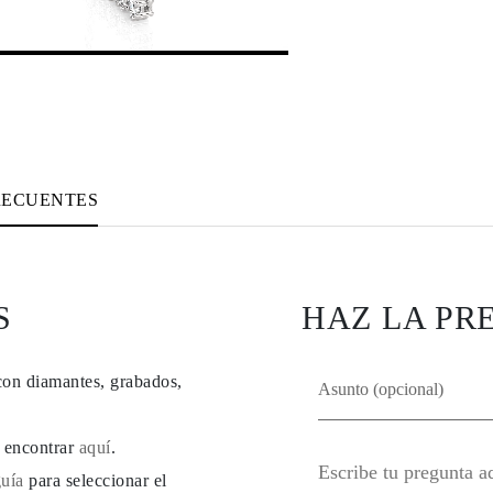
RECUENTES
S
HAZ LA PR
con diamantes, grabados,
e encontrar
aquí
.
guía
para seleccionar el