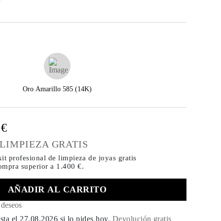
Oro Amarillo 585 (14K)
0€
 LIMPIEZA GRATIS
it profesional de limpieza de joyas gratis
compra
superior a 1.400 €.
AÑADIR AL CARRITO
e deseos
sta el
27.08.2026
si lo pides hoy
.
Devolución gratis