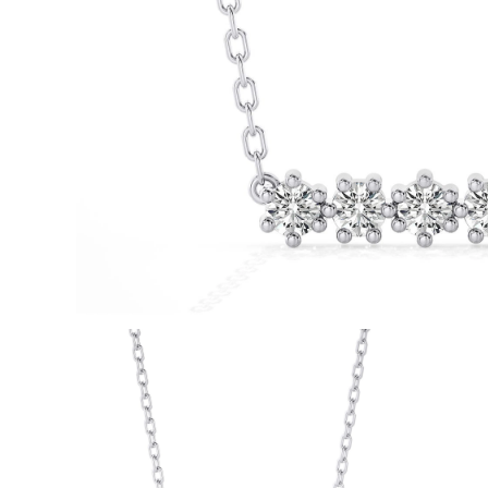
Oro Blanco
Oro Rosa
950 Platino
Comprar todo
ANILLOS DE BODA
Para Mujeres
Clásicos
Eternity
Fashion
Simple
Comprar todo
Para hombres
Clásicos
Fashion
Simple
Comprar todo
METAL Y COLOR
Oro Amarillo
Oro Blanco
Oro Rosa
950 Platino
Comprar todo
DIAMANTES
CATEGORÍA
Anillos