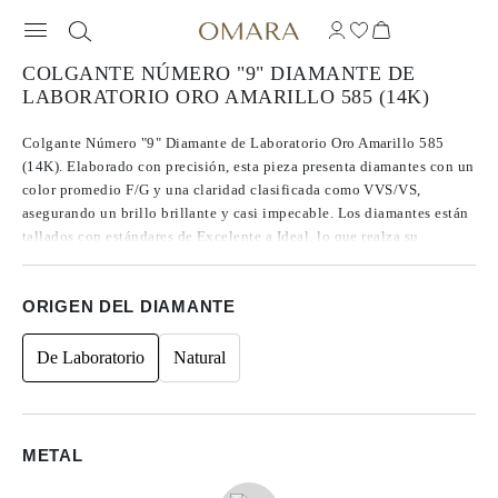
COLGANTE NÚMERO "9" DIAMANTE DE
LABORATORIO ORO AMARILLO 585 (14K)
Colgante Número "9" Diamante de Laboratorio Oro Amarillo 585
(14K). Elaborado con precisión, esta pieza presenta diamantes con un
color promedio F/G y una claridad clasificada como VVS/VS,
asegurando un brillo brillante y casi impecable. Los diamantes están
tallados con estándares de Excelente a Ideal, lo que realza su
resplandor. Fabricados con diamantes CVD de Tipo IIa, conocidos
por su pureza y calidad excepcional, estas gemas no presentan
ORIGEN DEL DIAMANTE
fluorescencia. Las piedras laterales son de forma redonda,
contribuyendo a un diseño atemporal, con un peso total de 0.08.
De Laboratorio
Natural
METAL