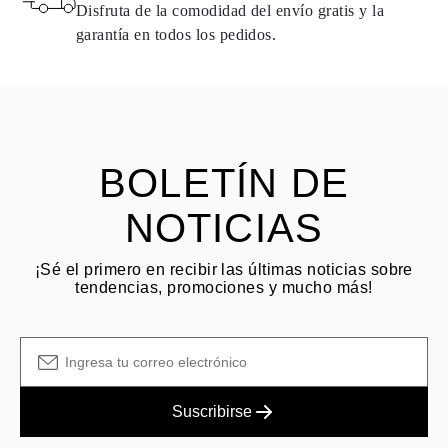
naturales pueden devolverse bajo las mismas condiciones —
Disfruta de la comodidad del envío gratis y la
dentro de los
15 días naturales
a partir de la fecha de entrega del
garantía en todos los pedidos.
envío.
HACER PREGUNTA
Consulta los términos y procedimientos en nuestras
preguntas
frecuentes sobre devoluciones
El cliente es responsable de los costos de envío por devoluciones
y las tarifas originales de envío/manejo no son reembolsables.
BOLETÍN DE
NOTICIAS
¡Sé el primero en recibir las últimas noticias sobre
tendencias, promociones y mucho más!
Suscribirse