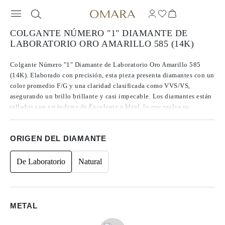
COLGANTE NÚMERO "1" DIAMANTE DE
LABORATORIO ORO AMARILLO 585 (14K)
Colgante Número "1" Diamante de Laboratorio Oro Amarillo 585
(14K). Elaborado con precisión, esta pieza presenta diamantes con un
color promedio F/G y una claridad clasificada como VVS/VS,
asegurando un brillo brillante y casi impecable. Los diamantes están
tallados con estándares de Excelente a Ideal, lo que realza su
resplandor. Fabricados con diamantes CVD de Tipo IIa, conocidos
por su pureza y calidad excepcional, estas gemas no presentan
ORIGEN DEL DIAMANTE
fluorescencia. Las piedras laterales son de forma redonda,
contribuyendo a un diseño atemporal, con un peso total de 0.05.
De Laboratorio
Natural
METAL