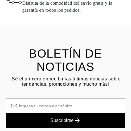
naturales pueden devolverse bajo las mismas condiciones —
Disfruta de la comodidad del envío gratis y la
dentro de los
15 días naturales
a partir de la fecha de entrega del
garantía en todos los pedidos.
envío.
HACER PREGUNTA
Consulta los términos y procedimientos en nuestras
preguntas
frecuentes sobre devoluciones
El cliente es responsable de los costos de envío por devoluciones
y las tarifas originales de envío/manejo no son reembolsables.
BOLETÍN DE
NOTICIAS
¡Sé el primero en recibir las últimas noticias sobre
tendencias, promociones y mucho más!
Suscribirse