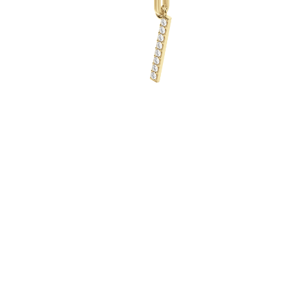
Collares
Pendientes
Pulseras
Comprar todo
Anillos de Diamantes
Fashion
Clásicos
Eternity
Letras
Comprar todo
Collares de Diamantes
Solitario
Letras
Números
Comprar todo
Pulseras de Diamantes
Tennis
Letras
Comprar todo
Pendientes de Diamante
Pendientes de Botón
Pendientes Colgantes
Aros
Fashion
Comprar todo