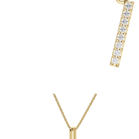
Oro Blanco
Oro Rosa
950 Platino
Comprar todo
ANILLOS DE BODA
Para Mujeres
Clásicos
Eternity
Fashion
Simple
Comprar todo
Para hombres
Clásicos
Fashion
Simple
Comprar todo
METAL Y COLOR
Oro Amarillo
Oro Blanco
Oro Rosa
950 Platino
Comprar todo
DIAMANTES
CATEGORÍA
Anillos