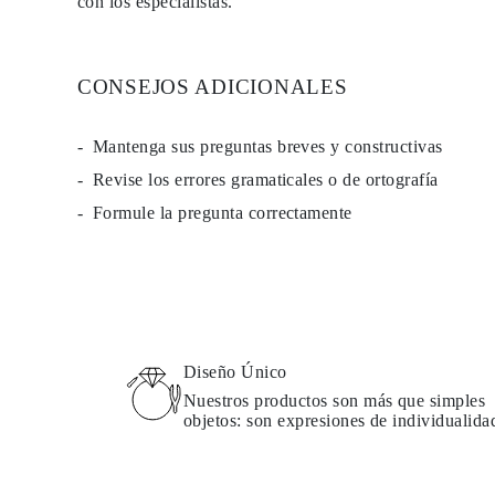
con los especialistas.
Guía de Collares
Guía de Pulseras
Guía de Pulseras de Puño
Tipos de Metales y Contrastes
CONSEJOS ADICIONALES
Personalización
Precios Сompetitivos
Sobre Nosotros
Mantenga sus preguntas breves y constructivas
FAQ
SERVICIOS
Revise los errores gramaticales o de ortografía
Diseño Personalizado
Formule la pregunta correctamente
Proceso de Producción
Envío
Nuestra Garantía
Devoluciones y Cambios
Reparaciones y Ajustes
Mapa de Envíos
Métodos de Pago
Cuidado de Joyas
Diseño Único
Nuestros productos son más que simples
objetos: son expresiones de individualida