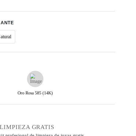
MANTE
atural
Oro Rosa 585 (14K)
€
 LIMPIEZA GRATIS
it profesional de limpieza de joyas gratis