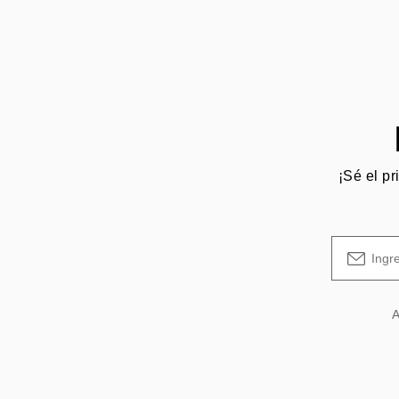
¡Sé el pr
A