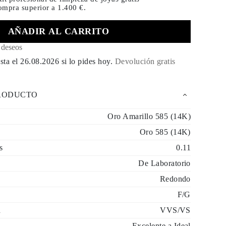
compra
superior a 1.400 €.
AÑADIR AL CARRITO
e deseos
sta el
26.08.2026
si lo pides hoy
.
Devolución gratis
PRODUCTO
Oro Amarillo 585 (14K)
Oro 585 (14K)
s
0.11
De Laboratorio
Redondo
F/G
d
VVS/VS
Excelente a Ideal