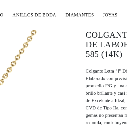
SO
ANILLOS DE BODA
DIAMANTES
JOYAS
COLGANTE
DE LABO
585 (14K)
Colgante Letra "I" D
Elaborado con precisi
promedio F/G y una 
brillo brillante y cas
de Excelente a Ideal,
CVD de Tipo IIa, con
gemas no presentan fl
redonda, contribuyend