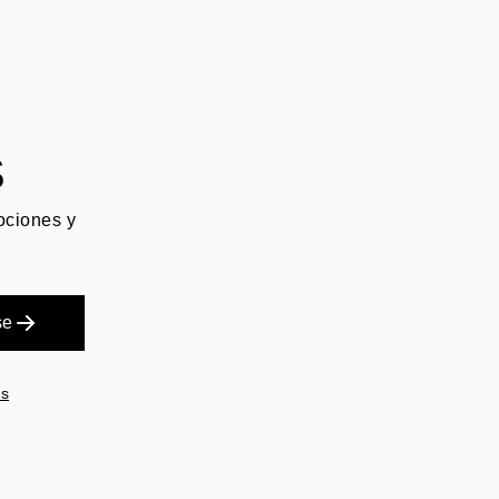
S
mociones y
se
es