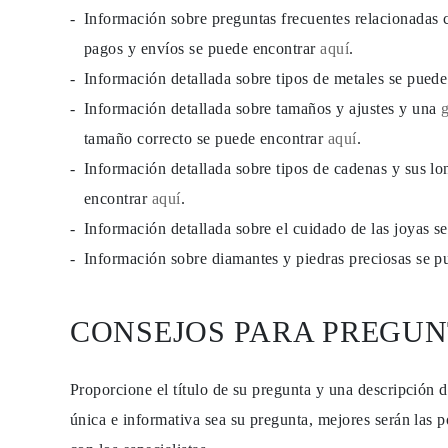
PENDIENTES
Información sobre preguntas frecuentes relacionadas 
Pendientes de Botón
pagos y envíos se puede encontrar
aquí
.
Pendientes Colgantes
Fashion
Información detallada sobre tipos de metales se pued
Comprar todo
TIPO DE METAL
Información detallada sobre tamaños y ajustes y una
Joyería De Oro
tamaño correcto se puede encontrar
aquí
.
Joyería De Platino
Joyería De Plata
Información detallada sobre tipos de cadenas y sus lo
Comprar todo
REGALOS
encontrar
aquí
.
REGALOS
Información detallada sobre el cuidado de las joyas 
Anillos de Regalo
Collares de Regalo
Información sobre diamantes y piedras preciosas se 
Pendientes de Regalo
Pulseras de Regalo
Charms
Cuidado de Joyas
CONSEJOS PARA PREGUN
Comprar todo
EXPLORA
EDUCACIÓN
Proporcione el título de su pregunta y una descripción 
Guía de Diamantes
Convertidor de Tamaño de Diamantes
única e informativa sea su pregunta, mejores serán las p
Certificación
Guía de Anillos