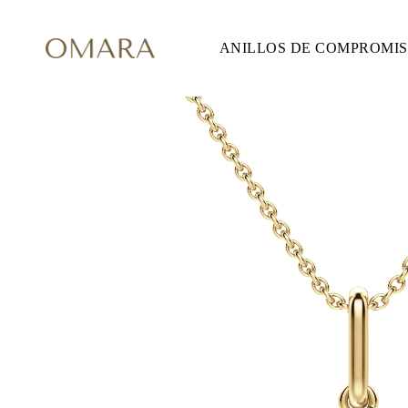
ANILLOS DE COMPROMI
ANILLOS DE COMPROMISO
ESTILO
Accented
Solitaire
Halo
Hidden Halo
Petite
Glam
Vintage
Tres Piedras
Comprar todo
FORMA
Redondo
Princesa
Cojín
Ovalado
Esmeralda
Marquesa
Pera
Comprar todo
METAL Y COLOR
Oro Amarillo