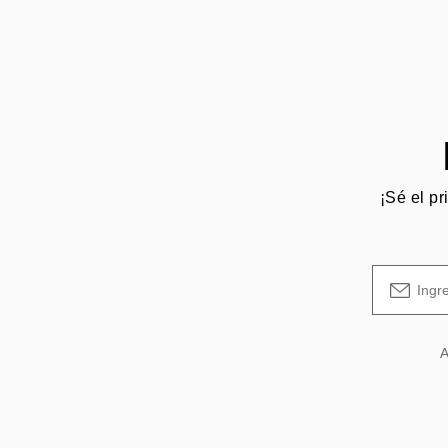
¡Sé el pr
A