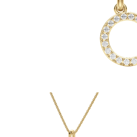
Oro Blanco
Oro Rosa
950 Platino
Comprar todo
ANILLOS DE BODA
Para Mujeres
Clásicos
Eternity
Fashion
Simple
Comprar todo
Para hombres
Clásicos
Fashion
Simple
Comprar todo
METAL Y COLOR
Oro Amarillo
Oro Blanco
Oro Rosa
950 Platino
Comprar todo
DIAMANTES
CATEGORÍA
Anillos