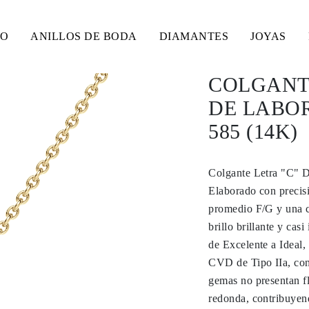
SO
ANILLOS DE BODA
DIAMANTES
JOYAS
COLGANT
DE LABO
585 (14K)
Colgante Letra "C" D
Elaborado con precisi
promedio F/G y una 
brillo brillante y cas
de Excelente a Ideal,
CVD de Tipo IIa, con
gemas no presentan fl
redonda, contribuyend