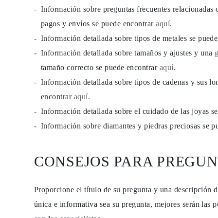
PENDIENTES
Información sobre preguntas frecuentes relacionadas 
Pendientes de Botón
pagos y envíos se puede encontrar
aquí
.
Pendientes Colgantes
Fashion
Información detallada sobre tipos de metales se pued
Comprar todo
TIPO DE METAL
Información detallada sobre tamaños y ajustes y una
Joyería De Oro
tamaño correcto se puede encontrar
aquí
.
Joyería De Platino
Joyería De Plata
Información detallada sobre tipos de cadenas y sus lo
Comprar todo
REGALOS
encontrar
aquí
.
REGALOS
Información detallada sobre el cuidado de las joyas 
Anillos de Regalo
Collares de Regalo
Información sobre diamantes y piedras preciosas se 
Pendientes de Regalo
Pulseras de Regalo
Charms
Cuidado de Joyas
CONSEJOS PARA PREGUN
Comprar todo
EXPLORA
EDUCACIÓN
Proporcione el título de su pregunta y una descripción 
Guía de Diamantes
Convertidor de Tamaño de Diamantes
única e informativa sea su pregunta, mejores serán las p
Certificación
Guía de Anillos