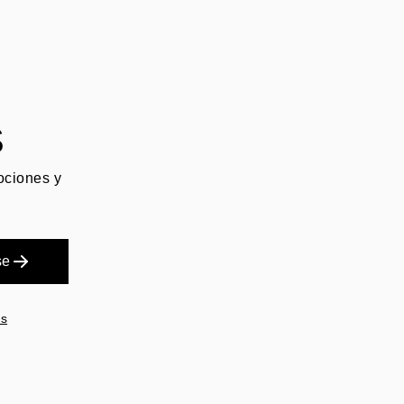
S
mociones y
se
es