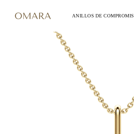
ANILLOS DE COMPROMI
ANILLOS DE COMPROMISO
ESTILO
Accented
Solitaire
Halo
Hidden Halo
Petite
Glam
Vintage
Tres Piedras
Comprar todo
FORMA
Redondo
Princesa
Cojín
Ovalado
Esmeralda
Marquesa
Pera
Comprar todo
METAL Y COLOR
Oro Amarillo