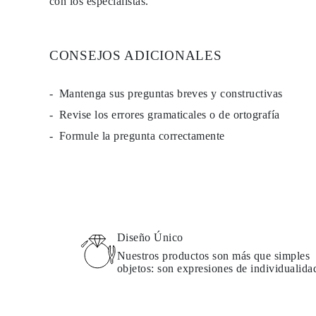
con los especialistas.
Guía de Collares
Guía de Pulseras
Guía de Pulseras de Puño
Tipos de Metales y Contrastes
CONSEJOS ADICIONALES
Personalización
Precios Сompetitivos
Sobre Nosotros
Mantenga sus preguntas breves y constructivas
FAQ
SERVICIOS
Revise los errores gramaticales o de ortografía
Diseño Personalizado
Formule la pregunta correctamente
Proceso de Producción
Envío
Nuestra Garantía
Devoluciones y Cambios
Reparaciones y Ajustes
Mapa de Envíos
Métodos de Pago
Cuidado de Joyas
Diseño Único
Nuestros productos son más que simples
objetos: son expresiones de individualida