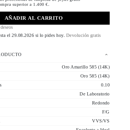
compra
superior a 1.400 €.
AÑADIR AL CARRITO
e deseos
sta el
29.08.2026
si lo pides hoy
.
Devolución gratis
PRODUCTO
Oro Amarillo 585 (14K)
Oro 585 (14K)
s
0.10
De Laboratorio
Redondo
F/G
d
VVS/VS
Excelente a Ideal