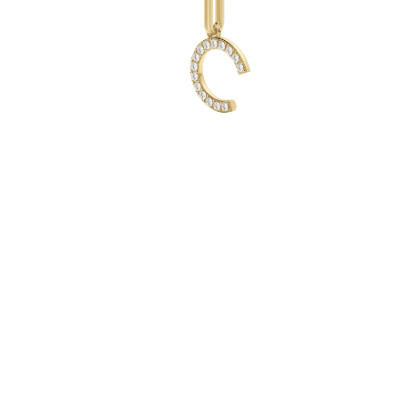
Collares
Pendientes
Pulseras
Comprar todo
Anillos de Diamantes
Fashion
Clásicos
Eternity
Letras
Comprar todo
Collares de Diamantes
Solitario
Letras
Números
Comprar todo
Pulseras de Diamantes
Tennis
Letras
Comprar todo
Pendientes de Diamante
Pendientes de Botón
Pendientes Colgantes
Aros
Fashion
Comprar todo