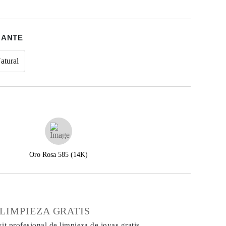
MANTE
atural
Oro Rosa 585 (14K)
€
 LIMPIEZA GRATIS
it profesional de limpieza de joyas gratis