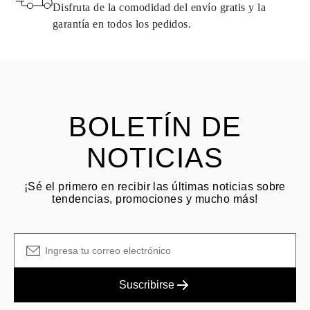
naturales pueden devolverse bajo las mismas condiciones —
Disfruta de la comodidad del envío gratis y la
dentro de los
15 días naturales
a partir de la fecha de entrega del
garantía en todos los pedidos.
envío.
HACER PREGUNTA
Consulta los términos y procedimientos en nuestras
preguntas
frecuentes sobre devoluciones
El cliente es responsable de los costos de envío por devoluciones
y las tarifas originales de envío/manejo no son reembolsables.
BOLETÍN DE
NOTICIAS
¡Sé el primero en recibir las últimas noticias sobre
tendencias, promociones y mucho más!
Suscribirse