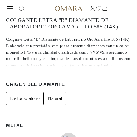
COLGANTE LETRA "B" DIAMANTE DE
LABORATORIO ORO AMARILLO 585 (14K)
Colgante Letra "B" Diamante de Laboratorio Oro Amarillo 585 (14K).
Elaborado con precisión, esta pieza presenta diamantes con un color
promedio F/G y una claridad clasificada como VVS/VS, asegurando
un brillo brillante y casi impecable. Los diamantes están tallados con
estándares de Excelente a Ideal, lo que realza su resplandor.
Fabricados con diamantes CVD de Tipo IIa, conocidos por su pureza
y calidad excepcional, estas gemas no presentan fluorescencia. Las
ORIGEN DEL DIAMANTE
piedras laterales son de forma redonda, contribuyendo a un diseño
atemporal, con un peso total de 0.12.
De Laboratorio
Natural
METAL