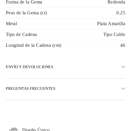
Forma de la Gema
Redonda
Peso de la Gema (ct)
0.25
Metal
Plata Amarilla
Tipo de Cadena
Tipo Cable
Longitud de la Cadena (cm)
46
ENVÍO Y DEVOLUCIONES
ENVÍO
PREGUNTAS FRECUENTES
Envío terrestre gratuito en 23 días hábiles
Opciones de entrega exprés también están disponibles
Realizamos envíos a Austria, Bélgica, Bulgaria, Dinamarca,
Estonia, Finlandia, Alemania, Grecia, Hungría, Letonia, Lituania,
Luxemburgo, Países Bajos, Polonia, Rumanía, Eslovaquia,
Eslovenia, Suecia, Croacia, Francia, Italia, Portugal, España
Diseño Único