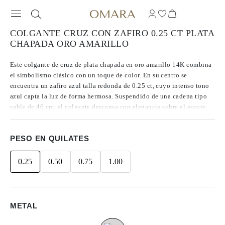
COLGANTE CRUZ CON ZAFIRO 0.25 CT PLATA
CHAPADA ORO AMARILLO
Este colgante de cruz de plata chapada en oro amarillo 14K combina
el simbolismo clásico con un toque de color. En su centro se
encuentra un zafiro azul talla redonda de 0.25 ct, cuyo intenso tono
azul capta la luz de forma hermosa. Suspendido de una cadena tipo
cable de 46 cm, el colgante descansa con elegancia sobre el escote,
creando un punto focal sutil pero llamativo tanto para el uso diario
como para ocasiones especiales.
PESO EN QUILATES
0.25
0.50
0.75
1.00
METAL