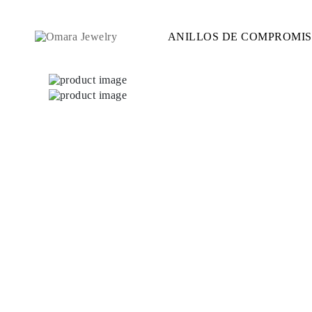
ANILLOS DE COMPROMI
ANILLOS DE COMPROMISO
ESTILO
Accented
Solitaire
Halo
Hidden Halo
Petite
Glam
Vintage
Tres Piedras
Comprar todo
FORMA
Redondo
Princesa
Cojín
Ovalado
Esmeralda
Marquesa
Pera
Comprar todo
METAL Y COLOR
Oro Amarillo