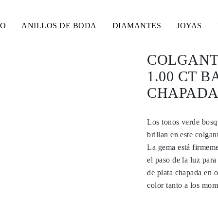
SO
ANILLOS DE BODA
DIAMANTES
JOYAS
COLGANT
1.00 CT 
CHAPADA
Los tonos verde bosqu
brillan en este colgan
La gema está firmemen
el paso de la luz par
de plata chapada en 
color tanto a los mom