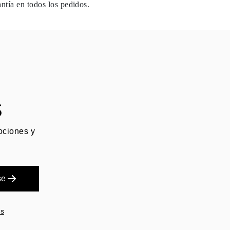
antía en todos los pedidos.
S
mociones y
se
es