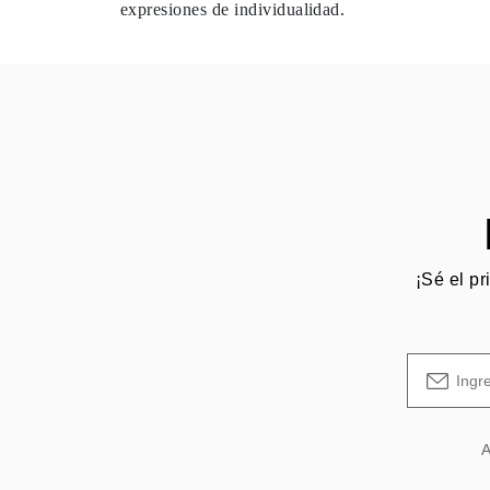
expresiones de individualidad.
Guía de Collares
Guía de Pulseras
Guía de Pulseras de Puño
Tipos de Metales y Contrastes
Personalización
Precios Сompetitivos
Sobre Nosotros
FAQ
SERVICIOS
Diseño Personalizado
Proceso de Producción
Envío
Nuestra Garantía
Devoluciones y Cambios
¡Sé el pr
Reparaciones y Ajustes
Mapa de Envíos
Métodos de Pago
Cuidado de Joyas
A