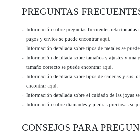
JOYAS
PREGUNTAS FRECUENTE
CATEGORÍA
Anillos
Collares
Pulseras
Información sobre preguntas frecuentes relacionadas 
Pendientes
Comprar todo
pagos y envíos se puede encontrar
aquí
.
ANILLOS
Información detallada sobre tipos de metales se pued
Fashion
Piedras Preciosas
Información detallada sobre tamaños y ajustes y una
Iniciales
Clásicos
tamaño correcto se puede encontrar
aquí
.
Comprar todo
Información detallada sobre tipos de cadenas y sus lo
COLLARES
Solitario
encontrar
aquí
.
Piedras Preciosas
Letras
Información detallada sobre el cuidado de las joyas 
Números
Información sobre diamantes y piedras preciosas se 
Comprar todo
PULSERAS
Tennis
Piedras Preciosas
CONSEJOS PARA PREGUN
Clásicas
Iniciales
Comprar todo