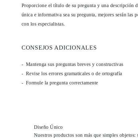
PENDIENTES
Proporcione el título de su pregunta y una descripción 
Pendientes de Botón
única e informativa sea su pregunta, mejores serán las p
Pendientes Colgantes
Fashion
con los especialistas.
Comprar todo
TIPO DE METAL
Joyería De Oro
Joyería De Platino
CONSEJOS ADICIONALES
Joyería De Plata
Comprar todo
REGALOS
Mantenga sus preguntas breves y constructivas
REGALOS
Anillos de Regalo
Revise los errores gramaticales o de ortografía
Collares de Regalo
Pendientes de Regalo
Formule la pregunta correctamente
Pulseras de Regalo
Charms
Cuidado de Joyas
Comprar todo
EXPLORA
EDUCACIÓN
Guía de Diamantes
Convertidor de Tamaño de Diamantes
Diseño Único
Certificación
Nuestros productos son más que simples objetos: 
Guía de Anillos