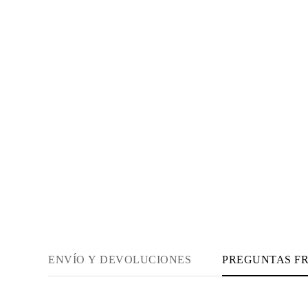
Collares
Pendientes
Pulseras
Comprar todo
Anillos de Diamantes
Fashion
Clásicos
Eternity
Letras
Comprar todo
Collares de Diamantes
Solitario
Letras
Números
Comprar todo
Pulseras de Diamantes
Tennis
Letras
Comprar todo
Pendientes de Diamante
Pendientes de Botón
ENVÍO Y DEVOLUCIONES
PREGUNTAS F
Pendientes Colgantes
Aros
Fashion
Comprar todo