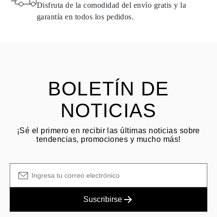
naturales pueden devolverse bajo las mismas condiciones —
Disfruta de la comodidad del envío gratis y la
dentro de los
15 días naturales
a partir de la fecha de entrega del
garantía en todos los pedidos.
envío.
HACER PREGUNTA
Consulta los términos y procedimientos en nuestras
preguntas
frecuentes sobre devoluciones
El cliente es responsable de los costos de envío por devoluciones
y las tarifas originales de envío/manejo no son reembolsables.
BOLETÍN DE
NOTICIAS
¡Sé el primero en recibir las últimas noticias sobre
tendencias, promociones y mucho más!
Suscribirse