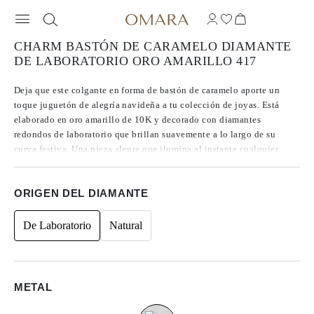
CHARM BASTÓN DE CARAMELO DIAMANTE
DE LABORATORIO ORO AMARILLO 417
Deja que este colgante en forma de bastón de caramelo aporte un
toque juguetón de alegría navideña a tu colección de joyas. Está
elaborado en oro amarillo de 10K y decorado con diamantes
redondos de laboratorio que brillan suavemente a lo largo de su
curva festiva. Una pieza alegre que ilumina al instante cualquier
cadena.
ORIGEN DEL DIAMANTE
**La cadena no está incluida en la compra
De Laboratorio
Natural
METAL