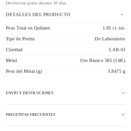
Devolución gratis durante 30 días
.
DETALLES DEL PRODUCTO
Peso Total en Quilates
1.85 ct. tot.
Tipo de Piedra
De Laboratorio
Claridad
LAB-SI
Metal
Oro Blanco 585 (14K)
Peso del Metal (g)
3.8475 g
ENVÍO Y DEVOLUCIONES
ENVÍO
PREGUNTAS FRECUENTES
Envío terrestre gratuito en 23 días hábiles
Opciones de entrega exprés también están disponibles