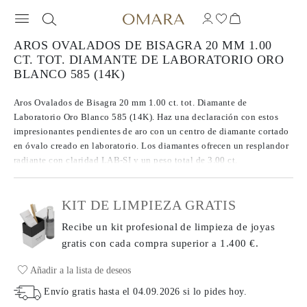
AROS OVALADOS DE BISAGRA 20 MM 1.00
CT. TOT. DIAMANTE DE LABORATORIO ORO
BLANCO 585 (14K)
Aros Ovalados de Bisagra 20 mm 1.00 ct. tot. Diamante de
Laboratorio Oro Blanco 585 (14K). Haz una declaración con estos
impresionantes pendientes de aro con un centro de diamante cortado
en óvalo creado en laboratorio. Los diamantes ofrecen un resplandor
radiante con claridad LAB-SI y un peso total de 3.00 ct.
KIT DE LIMPIEZA GRATIS
Recibe un kit profesional de limpieza de joyas
gratis con cada compra
superior a 1.400 €.
Añadir a la lista de deseos
Envío gratis hasta el
04.09.2026
si lo pides hoy
.