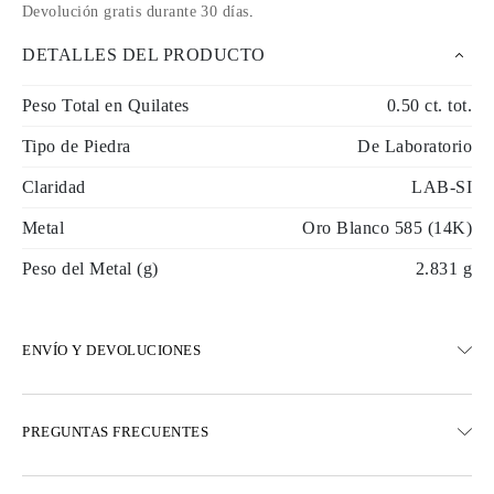
Devolución gratis durante 30 días
.
DETALLES DEL PRODUCTO
Peso Total en Quilates
0.50 ct. tot.
Tipo de Piedra
De Laboratorio
Claridad
LAB-SI
Metal
Oro Blanco 585 (14K)
Peso del Metal (g)
2.831 g
ENVÍO Y DEVOLUCIONES
ENVÍO
PREGUNTAS FRECUENTES
Envío terrestre gratuito en 23 días hábiles
Opciones de entrega exprés también están disponibles