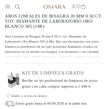
AROS LINEALES DE BISAGRA 20 MM 0.50 CT.
TOT. DIAMANTE DE LABORATORIO ORO
BLANCO 585 (14K)
Aros Lineales de Bisagra 20 mm 0.50 ct. tot. Diamante de
Laboratorio Oro Blanco 585 (14K). Haz una declaración con estos
llamativos pendientes de aro que presentan diamantes creados en
laboratorio en un diseño con bisagra. Los diamantes, con claridad
clasificada como LAB-SI, ofrecen un resplandor radiante y un peso
total de 0.50 ct. Estos pendientes tienen un tamaño de 20 mm cada
uno y un peso total de metal de 2.83 g.
KIT DE LIMPIEZA GRATIS
Recibe un kit profesional de limpieza de joyas
gratis con cada compra
superior a 1.400 €.
Añadir a la lista de deseos
Envío gratis hasta el
06.09.2026
si lo pides hoy
.