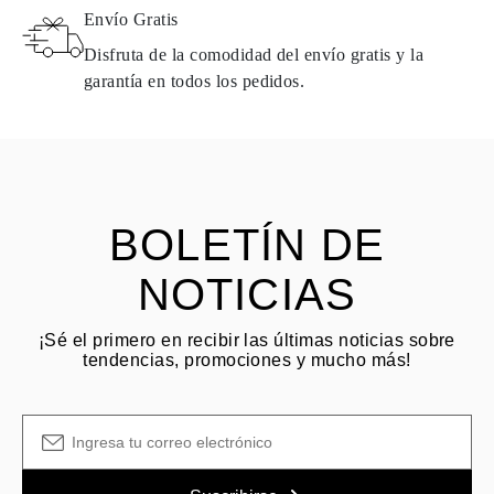
Envío Gratis
de la fecha de entrega. Los productos que contienen diamantes
naturales pueden devolverse bajo las mismas condiciones —
Disfruta de la comodidad del envío gratis y la
dentro de los
15 días naturales
a partir de la fecha de entrega del
garantía en todos los pedidos.
envío.
HACER PREGUNTA
Consulta los términos y procedimientos en nuestras
preguntas
frecuentes sobre devoluciones
El cliente es responsable de los costos de envío por devoluciones
y las tarifas originales de envío/manejo no son reembolsables.
BOLETÍN DE
NOTICIAS
¡Sé el primero en recibir las últimas noticias sobre
tendencias, promociones y mucho más!