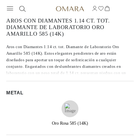
AROS CON DIAMANTES 1.14 CT. TOT.
DIAMANTE DE LABORATORIO ORO
AMARILLO 585 (14K)
Aros con Diamantes 1.14 ct. tot. Diamante de Laboratorio Oro
Amarillo 585 (14K). Estos elegantes pendientes de aro están
diseñados para aportar un toque de sofisticación a cualquier
conjunto. Engastados con deslumbrantes diamantes creados en
laboratorio con un peso total de 1.14 ct, presentan piedras con un
impresionante rango de color E/F/G y claridad VS/SI1, garantizando
un brillo y una calidad excepcionales.
METAL
Oro Rosa 585 (14K)