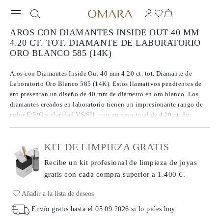
AROS CON DIAMANTES INSIDE OUT 40 MM
4.20 CT. TOT. DIAMANTE DE LABORATORIO
ORO BLANCO 585 (14K)
Aros con Diamantes Inside Out 40 mm 4.20 ct. tot. Diamante de
Laboratorio Oro Blanco 585 (14K). Estos llamativos pendientes de
aro presentan un diseño de 40 mm de diámetro en oro blanco. Los
diamantes creados en laboratorio tienen un impresionante rango de
color E/F/G y claridad VS/SI1, con un peso total de 4.20 ct. Se
alinean tanto en el interior como en el exterior del aro redondo,
creando un destello continuo desde cada ángulo.
KIT DE LIMPIEZA GRATIS
Recibe un kit profesional de limpieza de joyas
gratis con cada compra
superior a 1.400 €.
Añadir a la lista de deseos
Envío gratis hasta el
05.09.2026
si lo pides hoy
.