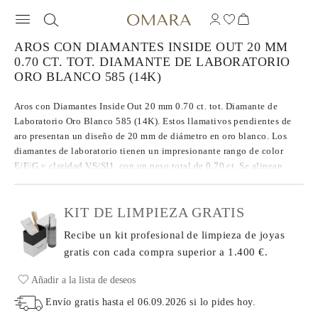
AROS CON DIAMANTES INSIDE OUT 20 MM
0.70 CT. TOT. DIAMANTE DE LABORATORIO
ORO BLANCO 585 (14K)
Aros con Diamantes Inside Out 20 mm 0.70 ct. tot. Diamante de
Laboratorio Oro Blanco 585 (14K). Estos llamativos pendientes de
aro presentan un diseño de 20 mm de diámetro en oro blanco. Los
diamantes de laboratorio tienen un impresionante rango de color
E/F/G y claridad VS/SI1, con un peso total de 0.70 ct. Se alinean
tanto en el interior como en el exterior del aro redondo, creando un
destello continuo desde cada ángulo.
KIT DE LIMPIEZA GRATIS
Recibe un kit profesional de limpieza de joyas
gratis con cada compra
superior a 1.400 €.
Añadir a la lista de deseos
Envío gratis hasta el
06.09.2026
si lo pides hoy
.