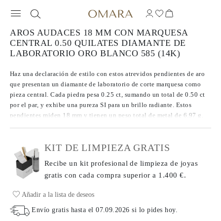
AROS AUDACES 18 MM CON MARQUESA
CENTRAL 0.50 QUILATES DIAMANTE DE
LABORATORIO ORO BLANCO 585 (14K)
Haz una declaración de estilo con estos atrevidos pendientes de aro
que presentan un diamante de laboratorio de corte marquesa como
pieza central. Cada piedra pesa 0.25 ct, sumando un total de 0.50 ct
por el par, y exhibe una pureza SI para un brillo radiante. Estos
pendientes miden 18 mm y tienen un peso total de metal de 6.97 g.
KIT DE LIMPIEZA GRATIS
Recibe un kit profesional de limpieza de joyas
gratis con cada compra
superior a 1.400 €.
Añadir a la lista de deseos
Envío gratis hasta el
07.09.2026
si lo pides hoy
.