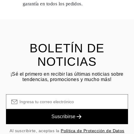
dentro de los
15 días naturales
a partir de la fecha de entrega del
garantía en todos los pedidos.
envío.
HACER PREGUNTA
Consulta los términos y procedimientos en nuestras
preguntas
frecuentes sobre devoluciones
El cliente es responsable de los costos de envío por devoluciones
y las tarifas originales de envío/manejo no son reembolsables.
BOLETÍN DE
NOTICIAS
¡Sé el primero en recibir las últimas noticias sobre
tendencias, promociones y mucho más!
Suscribirse
Al suscribirte, aceptas la
Política de Protección de Datos