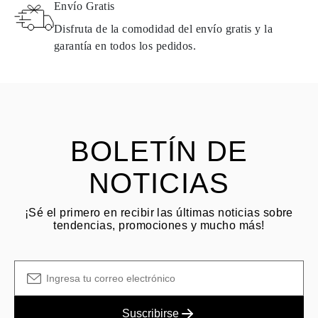
Envío Gratis
de la fecha de entrega. Los productos que contienen diamantes
naturales pueden devolverse bajo las mismas condiciones —
Disfruta de la comodidad del envío gratis y la
dentro de los
15 días naturales
a partir de la fecha de entrega del
garantía en todos los pedidos.
envío.
HACER PREGUNTA
Consulta los términos y procedimientos en nuestras
preguntas
frecuentes sobre devoluciones
El cliente es responsable de los costos de envío por devoluciones
y las tarifas originales de envío/manejo no son reembolsables.
BOLETÍN DE
NOTICIAS
¡Sé el primero en recibir las últimas noticias sobre
tendencias, promociones y mucho más!
Suscribirse