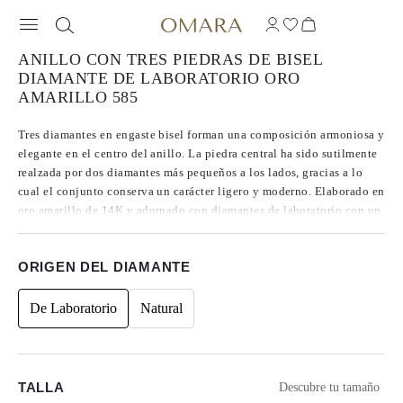
ANILLO CON TRES PIEDRAS DE BISEL
DIAMANTE DE LABORATORIO ORO
AMARILLO 585
Tres diamantes en engaste bisel forman una composición armoniosa y
elegante en el centro del anillo. La piedra central ha sido sutilmente
realzada por dos diamantes más pequeños a los lados, gracias a lo
cual el conjunto conserva un carácter ligero y moderno. Elaborado en
oro amarillo de 14K y adornado con diamantes de laboratorio con un
peso total de 0.20 ct, el anillo deleita con su forma minimalista y
sutil resplandor.
ORIGEN DEL DIAMANTE
De Laboratorio
Natural
TALLA
Descubre tu tamaño