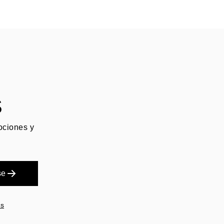
S
mociones y
se
es