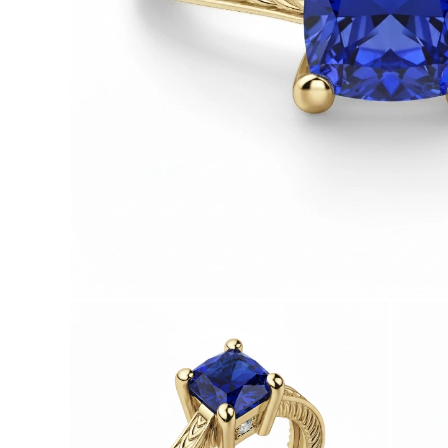
Oro Blanco
Oro Rosa
950 Platino
Comprar todo
ANILLOS DE BODA
Para Mujeres
Clásicos
Eternity
Fashion
Simple
Comprar todo
Para hombres
Clásicos
Fashion
Simple
Comprar todo
METAL Y COLOR
Oro Amarillo
Oro Blanco
Oro Rosa
950 Platino
Comprar todo
DIAMANTES
CATEGORÍA
Anillos