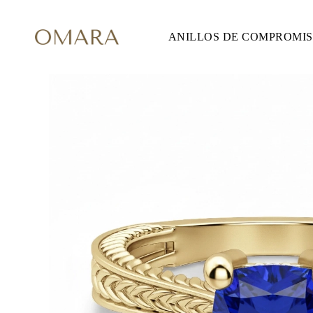
ANILLOS DE COMPROMI
ANILLOS DE COMPROMISO
ESTILO
Accented
Solitaire
Halo
Hidden Halo
Petite
Glam
Vintage
Tres Piedras
Comprar todo
FORMA
Redondo
Princesa
Cojín
Ovalado
Esmeralda
Marquesa
Pera
Comprar todo
METAL Y COLOR
Oro Amarillo