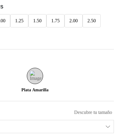
ES
.00
1.25
1.50
1.75
2.00
2.50
Plata Amarilla
Descubre tu tamaño