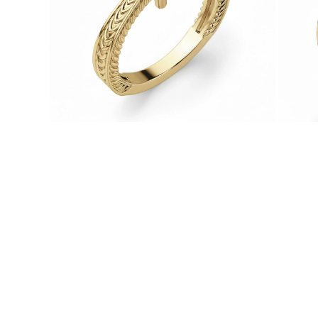
Collares
Pendientes
Pulseras
Comprar todo
Anillos de Diamantes
Fashion
Clásicos
Eternity
Letras
Comprar todo
Collares de Diamantes
Solitario
Letras
Números
Comprar todo
Pulseras de Diamantes
Tennis
Letras
Comprar todo
Pendientes de Diamante
Pendientes de Botón
Pendientes Colgantes
Aros
Fashion
Comprar todo