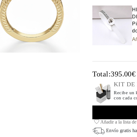
Select input
H
D
Pi
do
Añ
Total:
395.00
KIT DE
Recibe un k
con cada 
Añadir a la lista d
Envío gratis ha