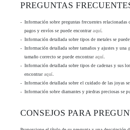
PREGUNTAS FRECUENTE
PENDIENTES
Pendientes de Botón
Pendientes Colgantes
Fashion
Información sobre preguntas frecuentes relacionadas 
Comprar todo
TIPO DE METAL
pagos y envíos se puede encontrar
aquí
.
Joyería De Oro
Información detallada sobre tipos de metales se pued
Joyería De Platino
Joyería De Plata
Información detallada sobre tamaños y ajustes y una
Comprar todo
REGALOS
tamaño correcto se puede encontrar
aquí
.
REGALOS
Información detallada sobre tipos de cadenas y sus lo
Anillos de Regalo
Collares de Regalo
encontrar
aquí
.
Pendientes de Regalo
Pulseras de Regalo
Información detallada sobre el cuidado de las joyas 
Charms
Información sobre diamantes y piedras preciosas se 
Cuidado de Joyas
Comprar todo
EXPLORA
EDUCACIÓN
CONSEJOS PARA PREGUN
Guía de Diamantes
Convertidor de Tamaño de Diamantes
Certificación
Guía de Anillos
Proporcione el título de su pregunta y una descripción 