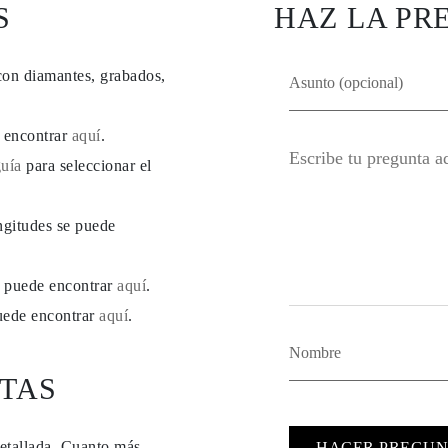
S
HAZ LA PR
con diamantes, grabados,
e encontrar
aquí
.
guía
para seleccionar el
ngitudes se puede
se puede encontrar
aquí
.
puede encontrar
aquí
.
TAS
detallada. Cuanto más
HACER PREGUN