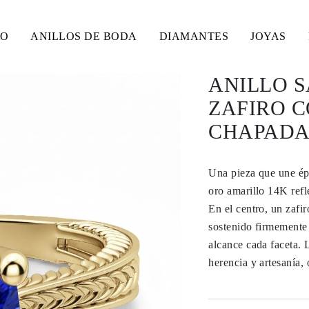
SO
ANILLOS DE BODA
DIAMANTES
JOYAS
ANILLO S
ZAFIRO CO
CHAPADA
Una pieza que une ép
oro amarillo 14K refle
En el centro, un zafir
sostenido firmemente 
alcance cada faceta. 
herencia y artesanía,