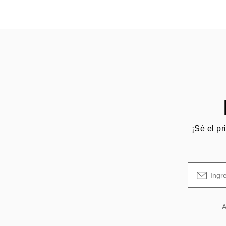
¡Sé el pr
A