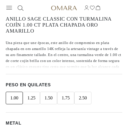
ANILLO SAGE CLASSIC CON TURMALINA
COJÍN 1.00 CT PLATA CHAPADA ORO
AMARILLO
Una pieza que une épocas, este anillo de compromiso en plata
chapada en oro amarillo 14K refleja la artesanía vintage a través de
su aro finamente tallado. En el centro, una turmalina verde de 1.00 ct
de corte cojín brilla con un color intenso, sostenida de forma segura
en un clásico engaste tipo cesta que permite que la luz alcance cada
faceta. Los detalles grabados a lo largo del aro aportan una sensación
de herencia y maestría artesanal, otorgando al diseño profundidad y
PESO EN QUILATES
carácter.
1.00
1.25
1.50
1.75
2.50
METAL