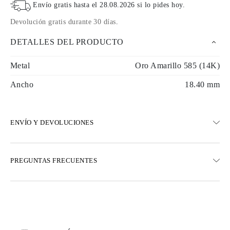
Envío gratis hasta el
28.08.2026
si lo pides hoy
.
Devolución gratis durante 30 días
.
DETALLES DEL PRODUCTO
Metal
Oro Amarillo 585 (14K)
Ancho
18.40 mm
ENVÍO Y DEVOLUCIONES
ENVÍO
PREGUNTAS FRECUENTES
Envío terrestre gratuito en 23 días hábiles
Opciones de entrega exprés también están disponibles
Realizamos envíos a Austria, Bélgica, Bulgaria, Dinamarca,
Estonia, Finlandia, Alemania, Grecia, Hungría, Letonia, Lituania,
Luxemburgo, Países Bajos, Polonia, Rumanía, Eslovaquia,
Eslovenia, Suecia, Croacia, Francia, Italia, Portugal, España