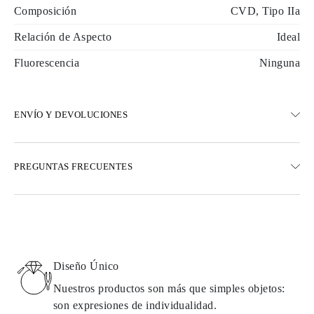
Composición
CVD, Tipo IIa
Relación de Aspecto
Ideal
Fluorescencia
Ninguna
ENVÍO Y DEVOLUCIONES
ENVÍO
PREGUNTAS FRECUENTES
Envío terrestre gratuito en 23 días hábiles
Opciones de entrega exprés también están disponibles
Realizamos envíos a Austria, Bélgica, Bulgaria, Dinamarca,
Estonia, Finlandia, Alemania, Grecia, Hungría, Letonia, Lituania,
Luxemburgo, Países Bajos, Polonia, Rumanía, Eslovaquia,
Eslovenia, Suecia, Croacia, Francia, Italia, Portugal, España
Diseño Único
Detalles sobre métodos de envío, costos y tiempos de entrega se
pueden encontrar en las
preguntas frecuentes sobre la entrega
Nuestros productos son más que simples objetos:
son expresiones de individualidad.