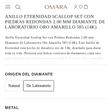
ANILLO ETERNIDAD SCALLOP SET CON
PIEDRAS REDONDAS 2.00 MM DIAMANTE DE
LABORATORIO ORO AMARILLO 585 (14K)
Anillo Eternidad Scallop Set con Piedras Redondas 2.00 mm
Diamante de Laboratorio Oro Amarillo 585 (14K). Este Anillo de
Eternidad está hecho de duradero oro de 14k, diseñado para durar
toda la vida. Presenta una hilera continua de diamantes, cada uno
seleccionado por su impresionante calidad. Con un color promedio
F/G, claridad VVS/VS y un corte clasificado de Excelente a Ideal,
estos diamantes ofrecen un brillo notable que realza la apariencia
ORIGEN DEL DIAMANTE
general del anillo.
Natural
De Laboratorio
METAL