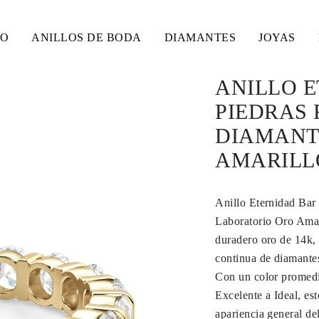
SO
ANILLOS DE BODA
DIAMANTES
JOYAS
ANILLO E
PIEDRAS 
DIAMANT
AMARILLO
Anillo Eternidad Ba
Laboratorio Oro Amar
duradero oro de 14k, 
continua de diamantes
Con un color promedi
Excelente a Ideal, es
apariencia general del