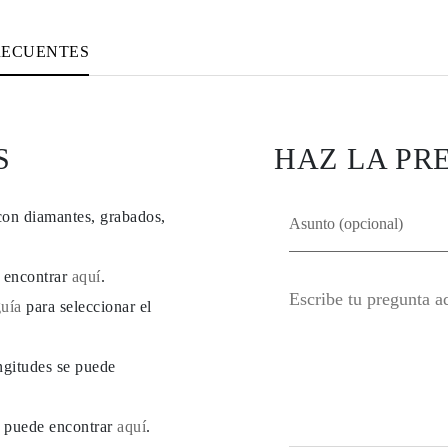
RECUENTES
S
HAZ LA PR
con diamantes, grabados,
e encontrar
aquí
.
guía
para seleccionar el
ngitudes se puede
se puede encontrar
aquí
.