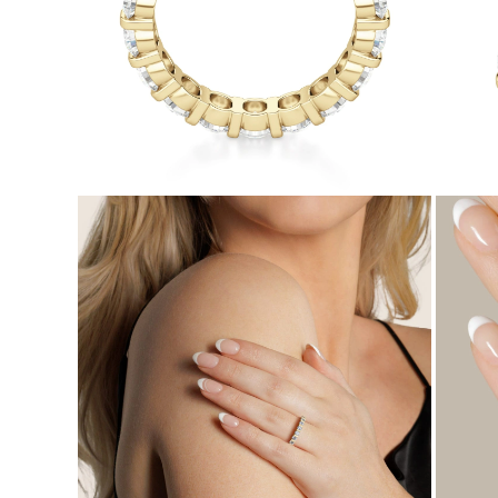
Collares
Pendientes
Pulseras
Comprar todo
Anillos de Diamantes
Fashion
Clásicos
Eternity
Letras
Comprar todo
Collares de Diamantes
Solitario
Letras
Números
Comprar todo
Pulseras de Diamantes
Tennis
Letras
Comprar todo
Pendientes de Diamante
Pendientes de Botón
Pendientes Colgantes
Aros
Fashion
Comprar todo