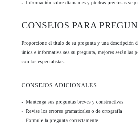
Información sobre diamantes y piedras preciosas se 
Guía de Collares
Guía de Pulseras
Guía de Pulseras de Puño
Tipos de Metales y Contrastes
CONSEJOS PARA PREGUN
Personalización
Precios Сompetitivos
Sobre Nosotros
Proporcione el título de su pregunta y una descripción 
FAQ
SERVICIOS
única e informativa sea su pregunta, mejores serán las p
Diseño Personalizado
Proceso de Producción
con los especialistas.
Envío
Nuestra Garantía
Devoluciones y Cambios
Reparaciones y Ajustes
CONSEJOS ADICIONALES
Mapa de Envíos
Métodos de Pago
Cuidado de Joyas
Mantenga sus preguntas breves y constructivas
Revise los errores gramaticales o de ortografía
Formule la pregunta correctamente