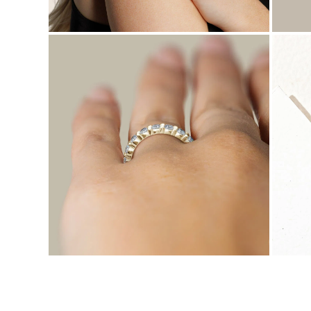
JOYAS
CATEGORÍA
Anillos
Collares
Pulseras
Pendientes
Comprar todo
ANILLOS
Fashion
Piedras Preciosas
Iniciales
Clásicos
Comprar todo
COLLARES
Solitario
Piedras Preciosas
Letras
Números
Comprar todo
PULSERAS
Tennis
Piedras Preciosas
Clásicas
Iniciales
Comprar todo