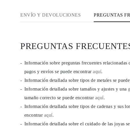
PENDIENTES
Pendientes de Botón
Pendientes Colgantes
ENVÍO Y DEVOLUCIONES
PREGUNTAS F
Fashion
Comprar todo
TIPO DE METAL
Joyería De Oro
Joyería De Platino
PREGUNTAS FRECUENTE
Joyería De Plata
Comprar todo
REGALOS
REGALOS
Información sobre preguntas frecuentes relacionadas 
Anillos de Regalo
pagos y envíos se puede encontrar
aquí
.
Collares de Regalo
Pendientes de Regalo
Información detallada sobre tipos de metales se pued
Pulseras de Regalo
Charms
Información detallada sobre tamaños y ajustes y una
Cuidado de Joyas
tamaño correcto se puede encontrar
aquí
.
Comprar todo
EXPLORA
Información detallada sobre tipos de cadenas y sus lo
EDUCACIÓN
Guía de Diamantes
encontrar
aquí
.
Convertidor de Tamaño de Diamantes
Información detallada sobre el cuidado de las joyas 
Certificación
Guía de Anillos