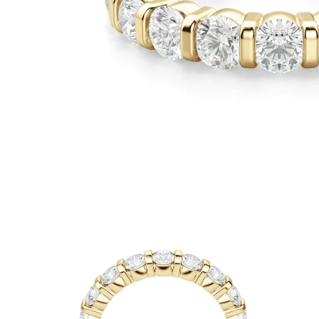
Oro Blanco
Oro Rosa
950 Platino
Comprar todo
ANILLOS DE BODA
Para Mujeres
Clásicos
Eternity
Fashion
Simple
Comprar todo
Para hombres
Clásicos
Fashion
Simple
Comprar todo
METAL Y COLOR
Oro Amarillo
Oro Blanco
Oro Rosa
950 Platino
Comprar todo
DIAMANTES
CATEGORÍA
Anillos