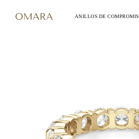
ANILLOS DE COMPROMI
ANILLOS DE COMPROMISO
ESTILO
Accented
Solitaire
Halo
Hidden Halo
Petite
Glam
Vintage
Tres Piedras
Comprar todo
FORMA
Redondo
Princesa
Cojín
Ovalado
Esmeralda
Marquesa
Pera
Comprar todo
METAL Y COLOR
Oro Amarillo