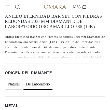
ANILLO ETERNIDAD BAR SET CON PIEDRAS
REDONDAS 2.00 MM DIAMANTE DE
LABORATORIO ORO AMARILLO 585 (14K)
Anillo Eternidad Bar Set con Piedras Redondas 2.00 mm Diamante de
Laboratorio Oro Amarillo 585 (14K). Este Anillo de Eternidad está
hecho de duradero oro de 14k, diseñado para durar toda la vida.
Presenta una hilera continua de diamantes, cada uno seleccionado
por su impresionante calidad. Con un color promedio F/G, claridad
VVS/VS y un corte clasificado de Excelente a Ideal, estos diamantes
ofrecen un brillo notable que realza la apariencia general del anillo.
ORIGEN DEL DIAMANTE
Natural
De Laboratorio
METAL