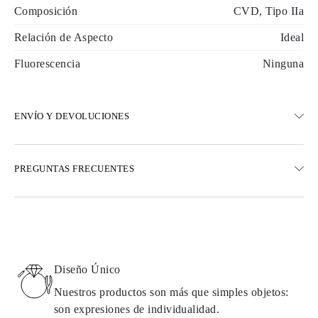
Composición
CVD, Tipo IIa
Relación de Aspecto
Ideal
Fluorescencia
Ninguna
ENVÍO Y DEVOLUCIONES
ENVÍO
PREGUNTAS FRECUENTES
Envío terrestre gratuito en 23 días hábiles
Opciones de entrega exprés también están disponibles
Realizamos envíos a Austria, Bélgica, Bulgaria, Dinamarca,
Estonia, Finlandia, Alemania, Grecia, Hungría, Letonia, Lituania,
Luxemburgo, Países Bajos, Polonia, Rumanía, Eslovaquia,
Eslovenia, Suecia, Croacia, Francia, Italia, Portugal, España
Diseño Único
Detalles sobre métodos de envío, costos y tiempos de entrega se
pueden encontrar en las
preguntas frecuentes sobre la entrega
Nuestros productos son más que simples objetos:
son expresiones de individualidad.