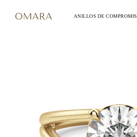
ANILLOS DE COMPROMI
ANILLOS DE COMPROMISO
ESTILO
Accented
Solitaire
Halo
Hidden Halo
Petite
Glam
Vintage
Tres Piedras
Comprar todo
FORMA
Redondo
Princesa
Cojín
Ovalado
Esmeralda
Marquesa
Pera
Comprar todo
METAL Y COLOR
Oro Amarillo