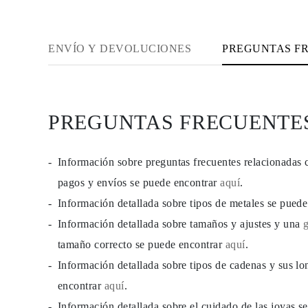
PENDIENTES
Pendientes de Botón
Pendientes Colgantes
Fashion
ENVÍO Y DEVOLUCIONES
PREGUNTAS F
Comprar todo
TIPO DE METAL
Joyería De Oro
Joyería De Platino
Joyería De Plata
PREGUNTAS FRECUENTE
Comprar todo
REGALOS
REGALOS
Anillos de Regalo
Información sobre preguntas frecuentes relacionadas 
Collares de Regalo
pagos y envíos se puede encontrar
aquí
.
Pendientes de Regalo
Pulseras de Regalo
Información detallada sobre tipos de metales se pued
Charms
Cuidado de Joyas
Información detallada sobre tamaños y ajustes y una
Comprar todo
tamaño correcto se puede encontrar
aquí
.
EXPLORA
EDUCACIÓN
Información detallada sobre tipos de cadenas y sus lo
Guía de Diamantes
Convertidor de Tamaño de Diamantes
encontrar
aquí
.
Certificación
Información detallada sobre el cuidado de las joyas 
Guía de Anillos