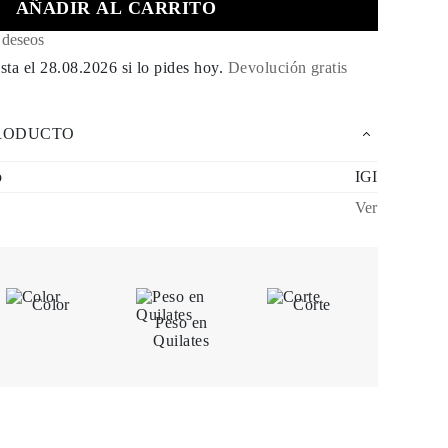
AÑADIR AL CARRITO
e deseos
sta el
28.08.2026
si lo pides hoy
.
Devolución gratis
PRODUCTO
o
IGI
Ver
Color
Corte
Peso en
Quilates