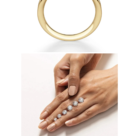
Collares
Pendientes
Pulseras
Comprar todo
Anillos de Diamantes
Fashion
Clásicos
Eternity
Letras
Comprar todo
Collares de Diamantes
Solitario
Letras
Números
Comprar todo
Pulseras de Diamantes
Tennis
Letras
Comprar todo
Pendientes de Diamante
Pendientes de Botón
Pendientes Colgantes
Aros
Fashion
Comprar todo