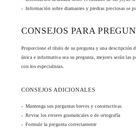
Guía de Collares
Información sobre diamantes y piedras preciosas se 
Guía de Pulseras
Guía de Pulseras de Puño
Tipos de Metales y Contrastes
Personalización
CONSEJOS PARA PREGUN
Precios Сompetitivos
Sobre Nosotros
FAQ
Proporcione el título de su pregunta y una descripción 
SERVICIOS
Diseño Personalizado
única e informativa sea su pregunta, mejores serán las p
Proceso de Producción
Envío
con los especialistas.
Nuestra Garantía
Devoluciones y Cambios
Reparaciones y Ajustes
Mapa de Envíos
CONSEJOS ADICIONALES
Métodos de Pago
Cuidado de Joyas
Mantenga sus preguntas breves y constructivas
Revise los errores gramaticales o de ortografía
Formule la pregunta correctamente