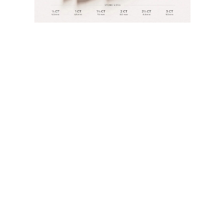
JOYAS
CATEGORÍA
Anillos
Collares
Pulseras
Pendientes
Comprar todo
ANILLOS
Fashion
Piedras Preciosas
Iniciales
Clásicos
Comprar todo
COLLARES
Solitario
Piedras Preciosas
Letras
Números
Comprar todo
PULSERAS
Tennis
Piedras Preciosas
Clásicas
Iniciales
Comprar todo