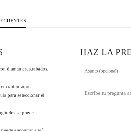
RECUENTES
S
HAZ LA PR
con diamantes, grabados,
e encontrar
aquí
.
guía
para seleccionar el
ngitudes se puede
se puede encontrar
aquí
.