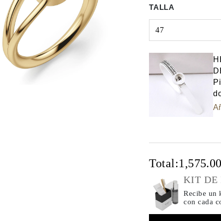
TALLA
47
Select input
H
D
Pi
do
Añ
Total:
1,575.0
KIT DE
Recibe un k
con cada 