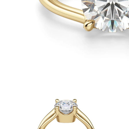
Oro Blanco
Oro Rosa
950 Platino
Comprar todo
ANILLOS DE BODA
Para Mujeres
Clásicos
Eternity
Fashion
Simple
Comprar todo
Para hombres
Clásicos
Fashion
Simple
Comprar todo
METAL Y COLOR
Oro Amarillo
Oro Blanco
Oro Rosa
950 Platino
Comprar todo
DIAMANTES
CATEGORÍA
Anillos