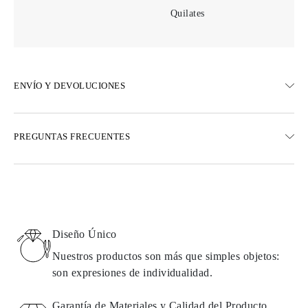
Quilates
ENVÍO Y DEVOLUCIONES
ENVÍO
PREGUNTAS FRECUENTES
Envío terrestre gratuito en 23 días hábiles
Opciones de entrega exprés también están disponibles
Realizamos envíos a Austria, Bélgica, Bulgaria, Dinamarca,
Estonia, Finlandia, Alemania, Grecia, Hungría, Letonia, Lituania,
Luxemburgo, Países Bajos, Polonia, Rumanía, Eslovaquia,
Eslovenia, Suecia, Croacia, Francia, Italia, Portugal, España
Diseño Único
Detalles sobre métodos de envío, costos y tiempos de entrega se
pueden encontrar en las
preguntas frecuentes sobre la entrega
Nuestros productos son más que simples objetos:
son expresiones de individualidad.
DEVOLUCIONES E INTERCAMBIOS
Garantía de Materiales y Calidad del Producto