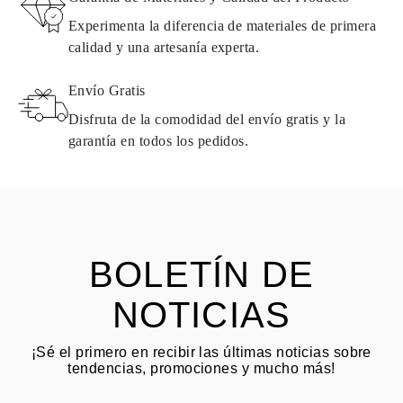
Todos los productos de Omara se fabrican por encargo según los
Experimenta la diferencia de materiales de primera
requisitos del cliente. Los productos solo pueden devolverse si no
calidad y una artesanía experta.
cumplen con los requisitos y estándares de calidad. En tal caso, el
producto puede devolverse dentro de los
30
días
naturales
a partir
Envío Gratis
de la fecha de entrega. Los productos que contienen diamantes
naturales pueden devolverse bajo las mismas condiciones —
Disfruta de la comodidad del envío gratis y la
dentro de los
15 días naturales
a partir de la fecha de entrega del
garantía en todos los pedidos.
envío.
HACER PREGUNTA
Consulta los términos y procedimientos en nuestras
preguntas
frecuentes sobre devoluciones
El cliente es responsable de los costos de envío por devoluciones
y las tarifas originales de envío/manejo no son reembolsables.
BOLETÍN DE
NOTICIAS
¡Sé el primero en recibir las últimas noticias sobre
tendencias, promociones y mucho más!