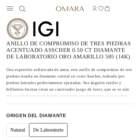
ANILLO DE COMPROMISO DE TRES PIEDRAS
ACENTUADO ASSCHER 0.50 CT DIAMANTE
DE LABORATORIO ORO AMARILLO 585 (14K)
Una expresión sofisticada de amor, este anillo de compromiso de tres
piedras resalta un diamante central en corte Asscher, rodeado por
piedras laterales perfectamente ajustadas. Sus ángulos sutiles y
brillantes facetas crean un cautivador juego de luces, que se ve aún
más resaltado por una banda engastada con diamantes. Las piedras
tienen un color medio F/G, claridad VVS/VS y un corte que va de
Excellent a Ideal, lo que garantiza un brillo excepcional.
ORIGEN DEL DIAMANTE
Natural
De Laboratorio