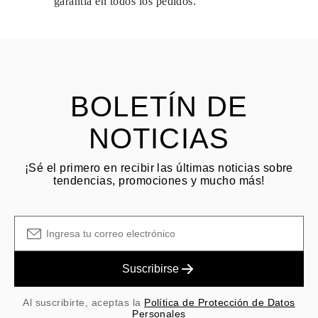
garantía en todos los pedidos.
envío.
HACER PREGUNTA
Consulta los términos y procedimientos en nuestras
preguntas
frecuentes sobre devoluciones
El cliente es responsable de los costos de envío por devoluciones
y las tarifas originales de envío/manejo no son reembolsables.
BOLETÍN DE
NOTICIAS
¡Sé el primero en recibir las últimas noticias sobre
tendencias, promociones y mucho más!
Suscribirse
Al suscribirte, aceptas la
Política de Protección de Datos
Personales