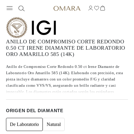
ANILLO DE COMPROMISO CORTE REDONDO
0.50 CT IRENE DIAMANTE DE LABORATORIO
ORO AMARILLO 585 (14K)
Anillo de Compromiso Corte Redondo 0.50 ct Irene Diamante de
Laboratorio Oro Amarillo 585 (14K). Elaborado con precisión, esta
pieza incluye diamantes con un color promedio F/G y claridad
clasificada como VVS/VS, asegurando un brillo radiante y casi
impecable. Los diamantes están cortados según los estándares
Excelentes a Ideales, lo que realza su radiancia. Fabricados mediante
CVD, los diamantes de Tipo IIa se destacan por su pureza y calidad
ORIGEN DEL DIAMANTE
excepcional, y no presentan fluorescencia.
De Laboratorio
Natural