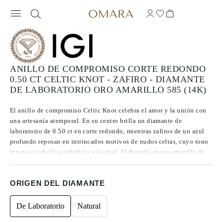
ANILLO DE COMPROMISO CORTE REDONDO
0.50 CT CELTIC KNOT - ZAFIRO - DIAMANTE
DE LABORATORIO ORO AMARILLO 585 (14K)
El anillo de compromiso Celtic Knot celebra el amor y la unión con
una artesanía atemporal. En su centro brilla un diamante de
laboratorio de 0.50 ct en corte redondo, mientras zafiros de un azul
profundo reposan en intrincados motivos de nudos celtas, cuyo tono
intenso simboliza sabiduría y lealtad. Elaborada en oro amarillo de
14k, la sortija se integra de forma fluida en el diseño del nudo,
creando una pieza tanto simbólica como impactante, hecha para
ORIGEN DEL DIAMANTE
honrar una historia de amor que perdura.
De Laboratorio
Natural