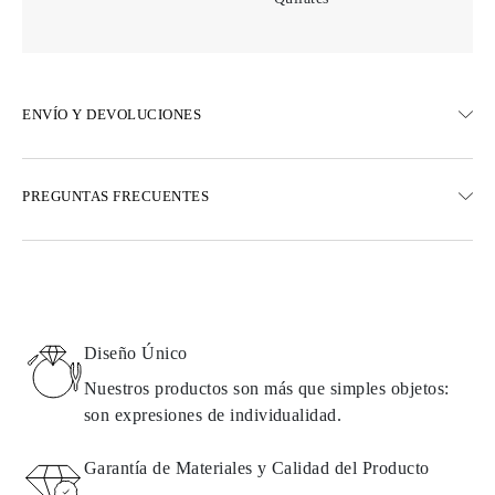
ENVÍO Y DEVOLUCIONES
ENVÍO
PREGUNTAS FRECUENTES
Envío terrestre gratuito en 23 días hábiles
Opciones de entrega exprés también están disponibles
Realizamos envíos a Austria, Bélgica, Bulgaria, Dinamarca,
Estonia, Finlandia, Alemania, Grecia, Hungría, Letonia, Lituania,
Luxemburgo, Países Bajos, Polonia, Rumanía, Eslovaquia,
Eslovenia, Suecia, Croacia, Francia, Italia, Portugal, España
Diseño Único
Detalles sobre métodos de envío, costos y tiempos de entrega se
pueden encontrar en las
preguntas frecuentes sobre la entrega
Nuestros productos son más que simples objetos:
son expresiones de individualidad.
DEVOLUCIONES E INTERCAMBIOS
Garantía de Materiales y Calidad del Producto
Todos los productos de Omara se fabrican por encargo según los