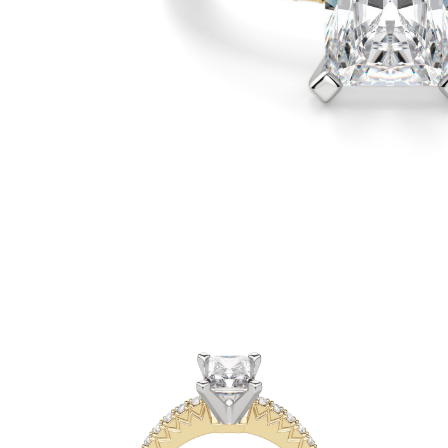
Oro Blanco
Oro Rosa
950 Platino
Comprar todo
ANILLOS DE BODA
Para Mujeres
Clásicos
Eternity
Fashion
Simple
Comprar todo
Para hombres
Clásicos
Fashion
Simple
Comprar todo
METAL Y COLOR
Oro Amarillo
Oro Blanco
Oro Rosa
950 Platino
Comprar todo
DIAMANTES
CATEGORÍA
Anillos