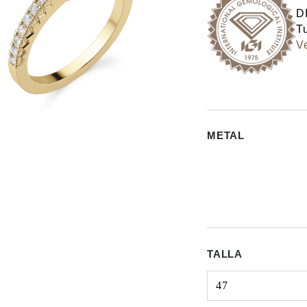
D
Tu
Ve
METAL
TALLA
47
Select input