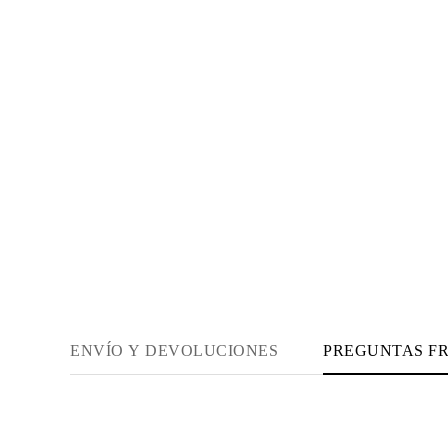
Guía de Collares
Guía de Pulseras
Guía de Pulseras de Puño
Tipos de Metales y Contrastes
Personalización
Precios Сompetitivos
Sobre Nosotros
FAQ
SERVICIOS
Diseño Personalizado
Proceso de Producción
Envío
Nuestra Garantía
Devoluciones y Cambios
Reparaciones y Ajustes
Mapa de Envíos
Métodos de Pago
Cuidado de Joyas
ENVÍO Y DEVOLUCIONES
PREGUNTAS F