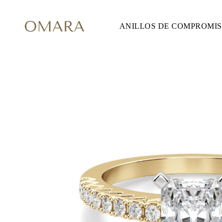
ANILLOS DE COMPROMI
ANILLOS DE COMPROMISO
ESTILO
Accented
Solitaire
Halo
Hidden Halo
Petite
Glam
Vintage
Tres Piedras
Comprar todo
FORMA
Redondo
Princesa
Cojín
Ovalado
Esmeralda
Marquesa
Pera
Comprar todo
METAL Y COLOR
Oro Amarillo