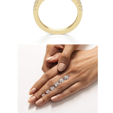
Collares
Pendientes
Pulseras
Comprar todo
Anillos de Diamantes
Fashion
Clásicos
Eternity
Letras
Comprar todo
Collares de Diamantes
Solitario
Letras
Números
Comprar todo
Pulseras de Diamantes
Tennis
Letras
Comprar todo
Pendientes de Diamante
Pendientes de Botón
Pendientes Colgantes
Aros
Fashion
Comprar todo