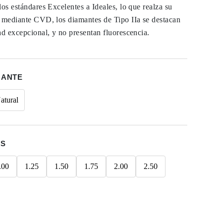
los estándares Excelentes a Ideales, lo que realza su
s mediante CVD, los diamantes de Tipo IIa se destacan
ad excepcional, y no presentan fluorescencia.
MANTE
atural
ES
.00
1.25
1.50
1.75
2.00
2.50