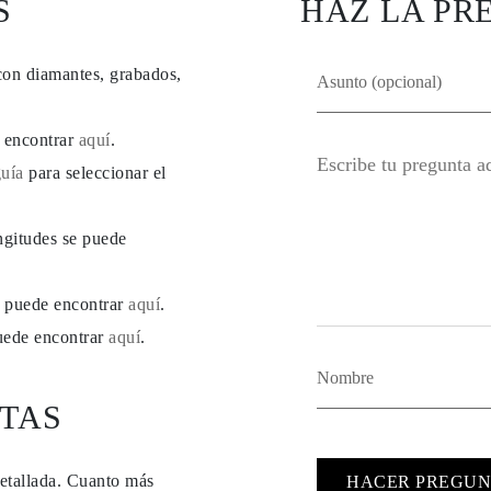
S
HAZ LA PR
con diamantes, grabados,
e encontrar
aquí
.
guía
para seleccionar el
ngitudes se puede
se puede encontrar
aquí
.
puede encontrar
aquí
.
TAS
detallada. Cuanto más
HACER PREGUN