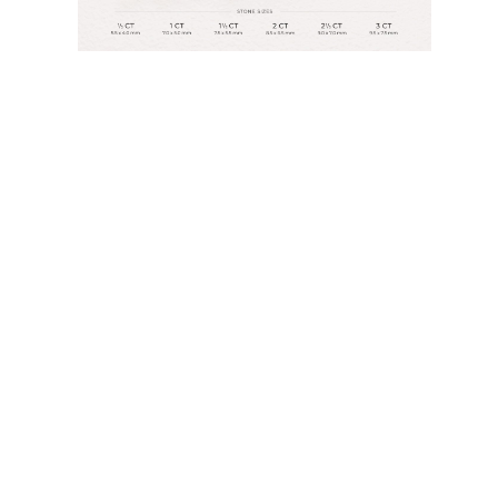
JOYAS
CATEGORÍA
Anillos
Collares
Pulseras
Pendientes
Comprar todo
ANILLOS
Fashion
Piedras Preciosas
Iniciales
Clásicos
Comprar todo
COLLARES
Solitario
Piedras Preciosas
Letras
Números
Comprar todo
PULSERAS
Tennis
Piedras Preciosas
Clásicas
Iniciales
Comprar todo