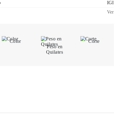
o
IGI
Ver
Color
Corte
Peso en
Quilates