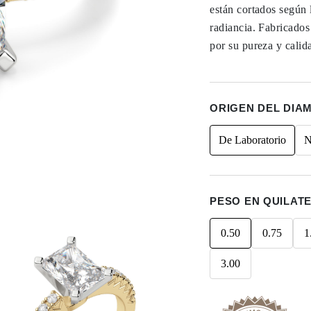
están cortados según 
radiancia. Fabricado
por su pureza y calid
ORIGEN DEL DIA
De Laboratorio
N
PESO EN QUILAT
0.50
0.75
1
3.00