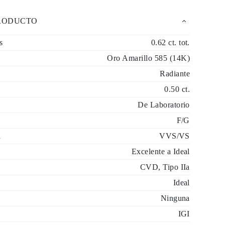
PRODUCTO
s
0.62 ct. tot.
Oro Amarillo 585 (14K)
Radiante
0.50 ct.
De Laboratorio
F/G
d
VVS/VS
Excelente a Ideal
CVD, Tipo IIa
Ideal
Ninguna
IGI