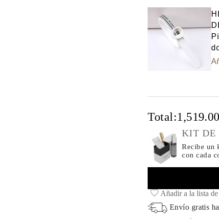
H
D
Pi
do
Añ
Total:
1,519.0
KIT DE
Recibe un k
con cada 
Añadir a la lista d
Envío gratis ha