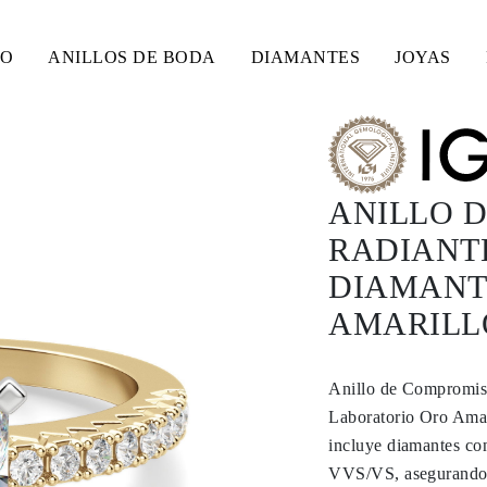
SO
ANILLOS DE BODA
DIAMANTES
JOYAS
ANILLO 
RADIANTE
DIAMANT
AMARILLO
Anillo de Compromiso
Laboratorio Oro Amar
incluye diamantes co
VVS/VS, asegurando u