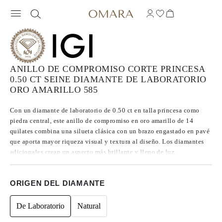
ANILLO DE COMPROMISO CORTE PRINCESA
0.50 CT SEINE DIAMANTE DE LABORATORIO
ORO AMARILLO 585
Con un diamante de laboratorio de 0.50 ct en talla princesa como
piedra central, este anillo de compromiso en oro amarillo de 14
quilates combina una silueta clásica con un brazo engastado en pavé
que aporta mayor riqueza visual y textura al diseño. Los diamantes
adicionales crean un aspecto más brillante y lleno de luz,
convirtiéndolo en una elección ideal para quienes disfrutan del
máximo resplandor, valoran los detalles y buscan una pieza con más
ORIGEN DEL DIAMANTE
personalidad que un solitario tradicional.
De Laboratorio
Natural