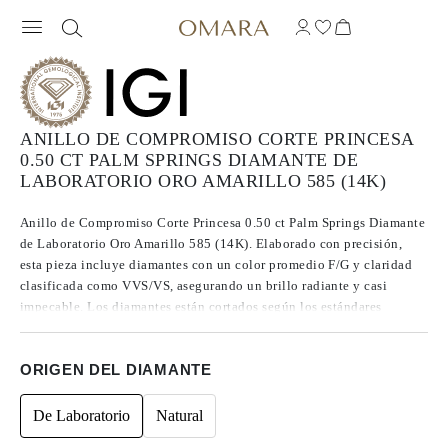
ANILLO DE COMPROMISO CORTE PRINCESA
0.50 CT PALM SPRINGS DIAMANTE DE
LABORATORIO ORO AMARILLO 585 (14K)
Anillo de Compromiso Corte Princesa 0.50 ct Palm Springs Diamante
de Laboratorio Oro Amarillo 585 (14K). Elaborado con precisión,
esta pieza incluye diamantes con un color promedio F/G y claridad
clasificada como VVS/VS, asegurando un brillo radiante y casi
impecable. Los diamantes están cortados según los estándares
Excelentes a Ideales, lo que realza su radiancia. Fabricados mediante
CVD, los diamantes de Tipo IIa se destacan por su pureza y calidad
ORIGEN DEL DIAMANTE
excepcional, y no presentan fluorescencia.
De Laboratorio
Natural