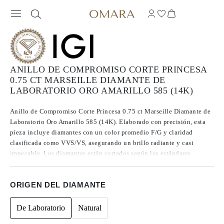
ANILLO DE COMPROMISO CORTE PRINCESA
0.75 CT MARSEILLE DIAMANTE DE
LABORATORIO ORO AMARILLO 585 (14K)
Anillo de Compromiso Corte Princesa 0.75 ct Marseille Diamante de
Laboratorio Oro Amarillo 585 (14K). Elaborado con precisión, esta
pieza incluye diamantes con un color promedio F/G y claridad
clasificada como VVS/VS, asegurando un brillo radiante y casi
impecable. Los diamantes están cortados según los estándares
Excelentes a Ideales, lo que realza su radiancia. Fabricados mediante
CVD, los diamantes de Tipo IIa se destacan por su pureza y calidad
ORIGEN DEL DIAMANTE
excepcional, y no presentan fluorescencia.
De Laboratorio
Natural