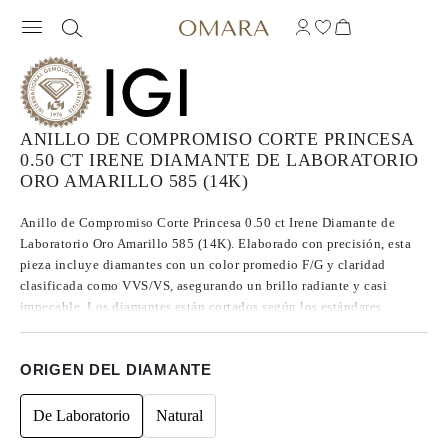
ANILLO DE COMPROMISO CORTE PRINCESA
0.50 CT IRENE DIAMANTE DE LABORATORIO
ORO AMARILLO 585 (14K)
Anillo de Compromiso Corte Princesa 0.50 ct Irene Diamante de
Laboratorio Oro Amarillo 585 (14K). Elaborado con precisión, esta
pieza incluye diamantes con un color promedio F/G y claridad
clasificada como VVS/VS, asegurando un brillo radiante y casi
impecable. Los diamantes están cortados según los estándares
Excelentes a Ideales, lo que realza su radiancia. Fabricados mediante
CVD, los diamantes de Tipo IIa se destacan por su pureza y calidad
ORIGEN DEL DIAMANTE
excepcional, y no presentan fluorescencia.
De Laboratorio
Natural