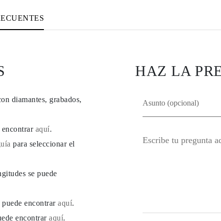
RECUENTES
S
HAZ LA PR
con diamantes, grabados,
e encontrar
aquí
.
guía
para seleccionar el
ngitudes se puede
se puede encontrar
aquí
.
puede encontrar
aquí
.