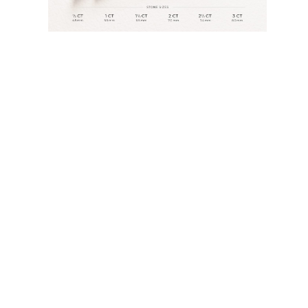
JOYAS
CATEGORÍA
Anillos
Collares
Pulseras
Pendientes
Comprar todo
ANILLOS
Fashion
Piedras Preciosas
Iniciales
Clásicos
Comprar todo
COLLARES
Solitario
Piedras Preciosas
Letras
Números
Comprar todo
PULSERAS
Tennis
Piedras Preciosas
Clásicas
Iniciales
Comprar todo