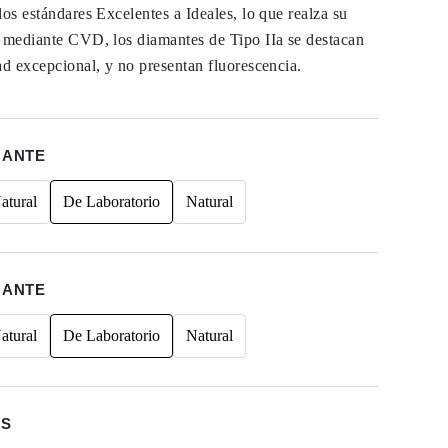
los estándares Excelentes a Ideales, lo que realza su
s mediante CVD, los diamantes de Tipo IIa se destacan
ad excepcional, y no presentan fluorescencia.
MANTE
atural
De Laboratorio
Natural
MANTE
atural
De Laboratorio
Natural
ES