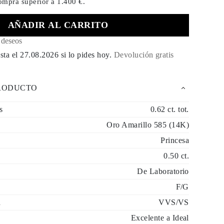
compra
superior a 1.400 €.
AÑADIR AL CARRITO
e deseos
sta el
27.08.2026
si lo pides hoy
.
Devolución gratis
PRODUCTO
s
0.62 ct. tot.
Oro Amarillo 585 (14K)
Princesa
0.50 ct.
De Laboratorio
F/G
d
VVS/VS
Excelente a Ideal