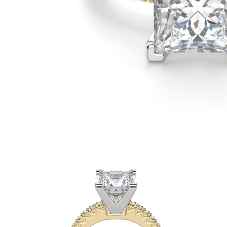
Oro Blanco
Oro Rosa
950 Platino
Comprar todo
ANILLOS DE BODA
Para Mujeres
Clásicos
Eternity
Fashion
Simple
Comprar todo
Para hombres
Clásicos
Fashion
Simple
Comprar todo
METAL Y COLOR
Oro Amarillo
Oro Blanco
Oro Rosa
950 Platino
Comprar todo
DIAMANTES
CATEGORÍA
Anillos