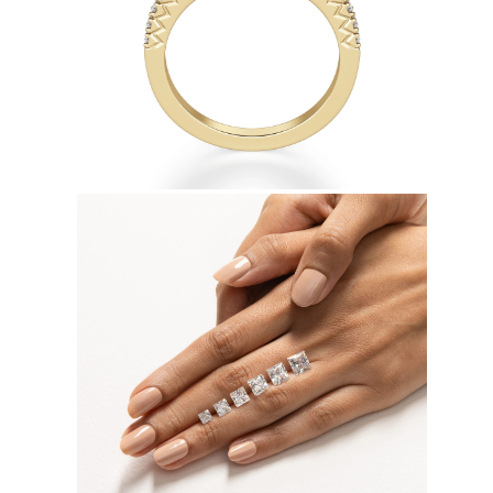
Collares
Pendientes
Pulseras
Comprar todo
Anillos de Diamantes
Fashion
Clásicos
Eternity
Letras
Comprar todo
Collares de Diamantes
Solitario
Letras
Números
Comprar todo
Pulseras de Diamantes
Tennis
Letras
Comprar todo
Pendientes de Diamante
Pendientes de Botón
Pendientes Colgantes
Aros
Fashion
Comprar todo