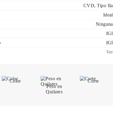
CVD, Tipo IIa
Ideal
Ninguna
IGI
o
IGI
Ver
Color
Corte
Peso en
Quilates