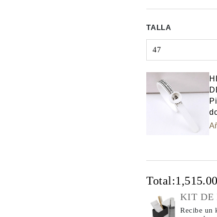
TALLA
47
Select input
H
D
Pi
do
Añ
Total:
1,515.0
KIT DE
Recibe un k