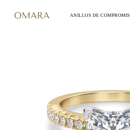
ANILLOS DE COMPROMI
ANILLOS DE COMPROMISO
ESTILO
Accented
Solitaire
Halo
Hidden Halo
Petite
Glam
Vintage
Tres Piedras
Comprar todo
FORMA
Redondo
Princesa
Cojín
Ovalado
Esmeralda
Marquesa
Pera
Comprar todo
METAL Y COLOR
Oro Amarillo