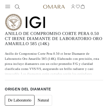
ANILLO DE COMPROMISO CORTE PERA 0.50
CT IRENE DIAMANTE DE LABORATORIO ORO
AMARILLO 585 (14K)
Anillo de Compromiso Corte Pera 0.50 ct Irene Diamante de
Laboratorio Oro Amarillo 585 (14K). Elaborado con precisión, esta
pieza incluye diamantes con un color promedio F/G y claridad
clasificada como VVS/VS, asegurando un brillo radiante y casi
impecable. Los diamantes están cortados según los estándares
Excelentes a Ideales, lo que realza su radiancia. Fabricados mediante
CVD, los diamantes de Tipo IIa se destacan por su pureza y calidad
ORIGEN DEL DIAMANTE
excepcional, y no presentan fluorescencia.
De Laboratorio
Natural