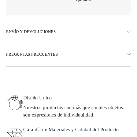
ENVÍO Y DEVOLUCIONES
ENVÍO
PREGUNTAS FRECUENTES
Envío terrestre gratuito en 23 días hábiles
Opciones de entrega exprés también están disponibles
Realizamos envíos a Austria, Bélgica, Bulgaria, Dinamarca,
Estonia, Finlandia, Alemania, Grecia, Hungría, Letonia, Lituania,
Luxemburgo, Países Bajos, Polonia, Rumanía, Eslovaquia,
Eslovenia, Suecia, Croacia, Francia, Italia, Portugal, España
Diseño Único
Detalles sobre métodos de envío, costos y tiempos de entrega se
pueden encontrar en las
preguntas frecuentes sobre la entrega
Nuestros productos son más que simples objetos:
son expresiones de individualidad.
DEVOLUCIONES E INTERCAMBIOS
Garantía de Materiales y Calidad del Producto
Todos los productos de Omara se fabrican por encargo según los