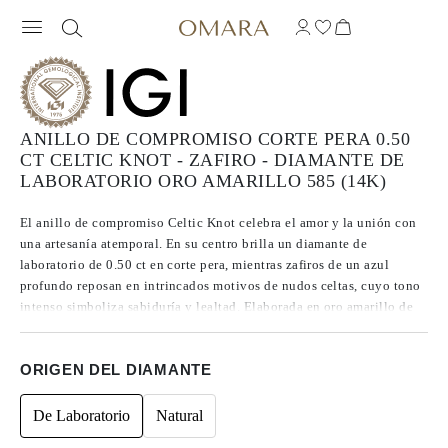
ANILLO DE COMPROMISO CORTE PERA 0.50
CT CELTIC KNOT - ZAFIRO - DIAMANTE DE
LABORATORIO ORO AMARILLO 585 (14K)
El anillo de compromiso Celtic Knot celebra el amor y la unión con
una artesanía atemporal. En su centro brilla un diamante de
laboratorio de 0.50 ct en corte pera, mientras zafiros de un azul
profundo reposan en intrincados motivos de nudos celtas, cuyo tono
intenso simboliza sabiduría y lealtad. Elaborada en oro amarillo de
14k, la sortija se integra de forma fluida en el diseño del nudo,
creando una pieza tanto simbólica como impactante, hecha para
ORIGEN DEL DIAMANTE
honrar una historia de amor que perdura.
De Laboratorio
Natural