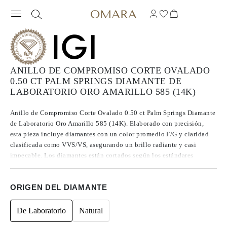
ANILLO DE COMPROMISO CORTE OVALADO
0.50 CT PALM SPRINGS DIAMANTE DE
LABORATORIO ORO AMARILLO 585 (14K)
Anillo de Compromiso Corte Ovalado 0.50 ct Palm Springs Diamante
de Laboratorio Oro Amarillo 585 (14K). Elaborado con precisión,
esta pieza incluye diamantes con un color promedio F/G y claridad
clasificada como VVS/VS, asegurando un brillo radiante y casi
impecable. Los diamantes están cortados según los estándares
Excelentes a Ideales, lo que realza su radiancia. Fabricados mediante
CVD, los diamantes de Tipo IIa se destacan por su pureza y calidad
ORIGEN DEL DIAMANTE
excepcional, y no presentan fluorescencia.
De Laboratorio
Natural