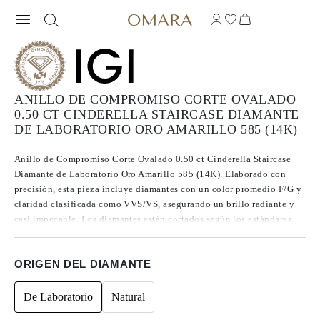
ANILLO DE COMPROMISO CORTE OVALADO
0.50 CT CINDERELLA STAIRCASE DIAMANTE
DE LABORATORIO ORO AMARILLO 585 (14K)
Anillo de Compromiso Corte Ovalado 0.50 ct Cinderella Staircase
Diamante de Laboratorio Oro Amarillo 585 (14K). Elaborado con
precisión, esta pieza incluye diamantes con un color promedio F/G y
claridad clasificada como VVS/VS, asegurando un brillo radiante y
casi impecable. Los diamantes están cortados según los estándares
Excelentes a Ideales, lo que realza su radiancia. Fabricados mediante
CVD, los diamantes de Tipo IIa se destacan por su pureza y calidad
ORIGEN DEL DIAMANTE
excepcional, y no presentan fluorescencia.
De Laboratorio
Natural