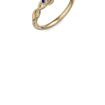
Collares
Pendientes
Pulseras
Comprar todo
Anillos de Diamantes
Fashion
Clásicos
Eternity
Letras
Comprar todo
Collares de Diamantes
Solitario
Letras
Números
Comprar todo
Pulseras de Diamantes
Tennis
Letras
Comprar todo
Pendientes de Diamante
Pendientes de Botón
Pendientes Colgantes
Aros
Fashion
Comprar todo