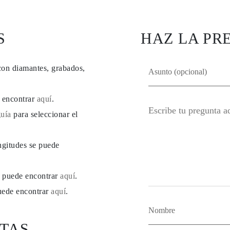
S
HAZ LA PR
con diamantes, grabados,
e encontrar
aquí
.
guía
para seleccionar el
ngitudes se puede
se puede encontrar
aquí
.
puede encontrar
aquí
.
TAS