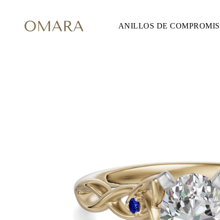
ANILLOS DE COMPROMI
ANILLOS DE COMPROMISO
ESTILO
Accented
Solitaire
Halo
Hidden Halo
Petite
Glam
Vintage
Tres Piedras
Comprar todo
FORMA
Redondo
Princesa
Cojín
Ovalado
Esmeralda
Marquesa
Pera
Comprar todo
METAL Y COLOR
Oro Amarillo