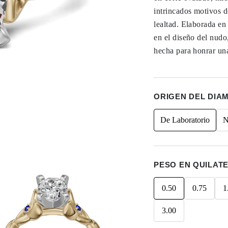
intrincados motivos d
lealtad. Elaborada en 
en el diseño del nudo
hecha para honrar una
ORIGEN DEL DIA
De Laboratorio
N
PESO EN QUILAT
0.50
0.75
1
3.00