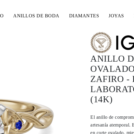
SO
ANILLOS DE BODA
DIAMANTES
JOYAS
ANILLO 
OVALADO 
ZAFIRO -
LABORAT
(14K)
El anillo de compromi
artesanía atemporal. 
en corte ovalado, mie