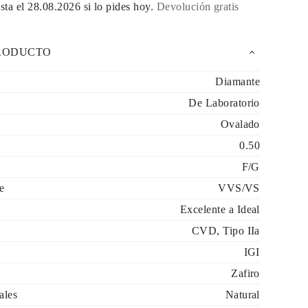
sta el
28.08.2026
si lo pides hoy
.
Devolución gratis
PRODUCTO
Diamante
De Laboratorio
Ovalado
0.50
F/G
e
VVS/VS
Excelente a Ideal
CVD, Tipo IIa
IGI
Zafiro
ales
Natural