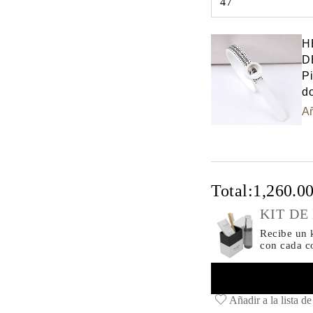
47
Select input
H
D
Pi
do
Añ
Total:
1,260.0
KIT DE
Recibe un k
con cada 
Añadir a la lista d