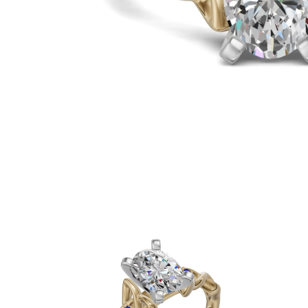
Oro Blanco
Oro Rosa
950 Platino
Comprar todo
ANILLOS DE BODA
Para Mujeres
Clásicos
Eternity
Fashion
Simple
Comprar todo
Para hombres
Clásicos
Fashion
Simple
Comprar todo
METAL Y COLOR
Oro Amarillo
Oro Blanco
Oro Rosa
950 Platino
Comprar todo
DIAMANTES
CATEGORÍA
Anillos