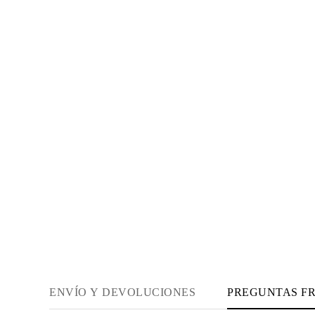
Guía de Collares
Guía de Pulseras
Guía de Pulseras de Puño
Tipos de Metales y Contrastes
Personalización
Precios Сompetitivos
Sobre Nosotros
FAQ
SERVICIOS
Diseño Personalizado
Proceso de Producción
Envío
Nuestra Garantía
Devoluciones y Cambios
Reparaciones y Ajustes
Mapa de Envíos
Métodos de Pago
Cuidado de Joyas
ENVÍO Y DEVOLUCIONES
PREGUNTAS F