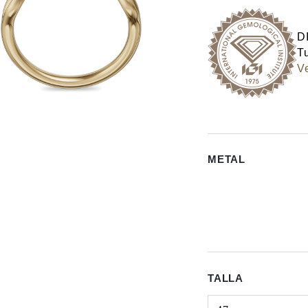
D
Tu
Ve
METAL
TALLA