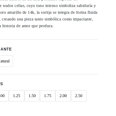
e nudos celtas, cuyo tono intenso simboliza sabiduría y
oro amarillo de 14k, la sortija se integra de forma fluida
, creando una pieza tanto simbólica como impactante,
 historia de amor que perdura.
MANTE
atural
ES
.00
1.25
1.50
1.75
2.00
2.50