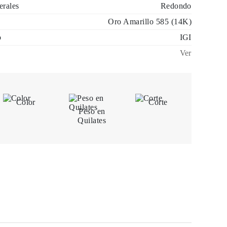
erales
Redondo
Oro Amarillo 585 (14K)
o
IGI
Ver
Color
Corte
Peso en
Quilates