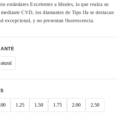
los estándares Excelentes a Ideales, lo que realza su
s mediante CVD, los diamantes de Tipo IIa se destacan
ad excepcional, y no presentan fluorescencia.
MANTE
atural
ES
.00
1.25
1.50
1.75
2.00
2.50