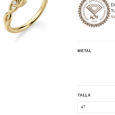
D
Tu
Ve
METAL
TALLA
47
Select input