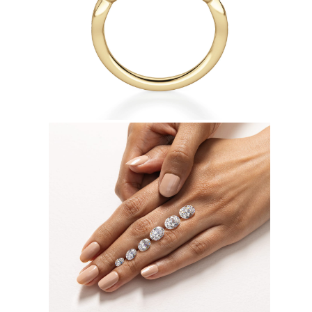
Collares
Pendientes
Pulseras
Comprar todo
Anillos de Diamantes
Fashion
Clásicos
Eternity
Letras
Comprar todo
Collares de Diamantes
Solitario
Letras
Números
Comprar todo
Pulseras de Diamantes
Tennis
Letras
Comprar todo
Pendientes de Diamante
Pendientes de Botón
Pendientes Colgantes
Aros
Fashion
Comprar todo