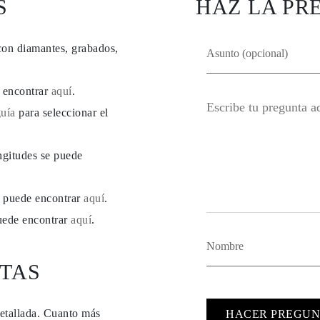
S
HAZ LA PR
con diamantes, grabados,
e encontrar
aquí
.
guía
para seleccionar el
ngitudes se puede
se puede encontrar
aquí
.
puede encontrar
aquí
.
TAS
detallada. Cuanto más
HACER PREGUN