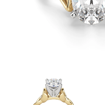
Oro Blanco
Oro Rosa
950 Platino
Comprar todo
ANILLOS DE BODA
Para Mujeres
Clásicos
Eternity
Fashion
Simple
Comprar todo
Para hombres
Clásicos
Fashion
Simple
Comprar todo
METAL Y COLOR
Oro Amarillo
Oro Blanco
Oro Rosa
950 Platino
Comprar todo
DIAMANTES
CATEGORÍA
Anillos