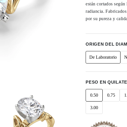
están cortados según 
radiancia. Fabricado
por su pureza y calid
ORIGEN DEL DIA
De Laboratorio
N
PESO EN QUILAT
0.50
0.75
1
3.00