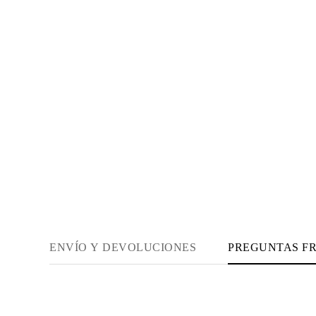
Guía de Collares
Guía de Pulseras
Guía de Pulseras de Puño
Tipos de Metales y Contrastes
Personalización
Precios Сompetitivos
Sobre Nosotros
FAQ
SERVICIOS
Diseño Personalizado
Proceso de Producción
Envío
Nuestra Garantía
Devoluciones y Cambios
Reparaciones y Ajustes
Mapa de Envíos
Métodos de Pago
Cuidado de Joyas
ENVÍO Y DEVOLUCIONES
PREGUNTAS F