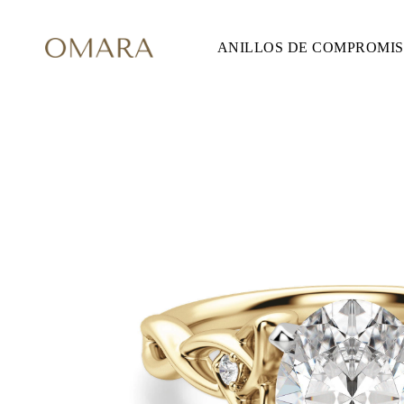
ANILLOS DE COMPROMI
ANILLOS DE COMPROMISO
ESTILO
Accented
Solitaire
Halo
Hidden Halo
Petite
Glam
Vintage
Tres Piedras
Comprar todo
FORMA
Redondo
Princesa
Cojín
Ovalado
Esmeralda
Marquesa
Pera
Comprar todo
METAL Y COLOR
Oro Amarillo