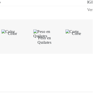
o
IGI
Ver
Color
Corte
Peso en
Quilates