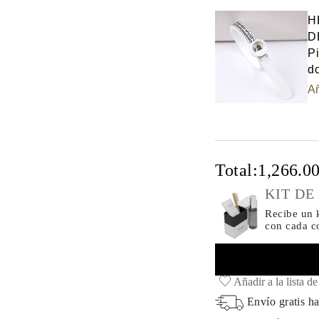
H
D
Pi
do
Añ
Total:
1,266.0
KIT DE
Recibe un k
con cada 
Añadir a la lista d
Envío gratis ha