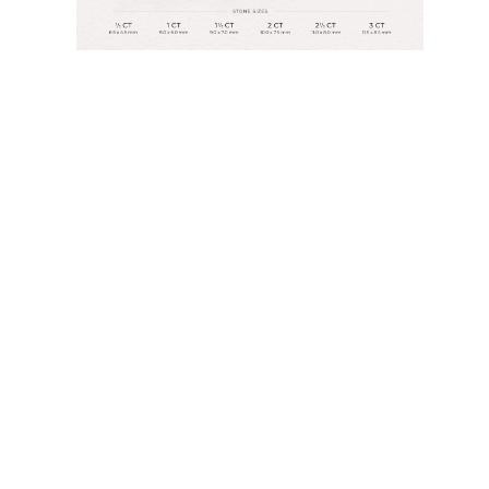
JOYAS
CATEGORÍA
Anillos
Collares
Pulseras
Pendientes
Comprar todo
ANILLOS
Fashion
Piedras Preciosas
Iniciales
Clásicos
Comprar todo
COLLARES
Solitario
Piedras Preciosas
Letras
Números
Comprar todo
PULSERAS
Tennis
Piedras Preciosas
Clásicas
Iniciales
Comprar todo