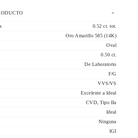
PRODUCTO
s
0.52 ct. tot.
Oro Amarillo 585 (14K)
Oval
0.50 ct.
De Laboratorio
F/G
d
VVS/VS
Excelente a Ideal
CVD, Tipo IIa
Ideal
Ninguna
IGI