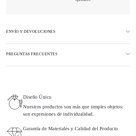
ENVÍO Y DEVOLUCIONES
ENVÍO
PREGUNTAS FRECUENTES
Envío terrestre gratuito en 23 días hábiles
Opciones de entrega exprés también están disponibles
Realizamos envíos a Austria, Bélgica, Bulgaria, Dinamarca,
Estonia, Finlandia, Alemania, Grecia, Hungría, Letonia, Lituania,
Luxemburgo, Países Bajos, Polonia, Rumanía, Eslovaquia,
Eslovenia, Suecia, Croacia, Francia, Italia, Portugal, España
Diseño Único
Detalles sobre métodos de envío, costos y tiempos de entrega se
pueden encontrar en las
preguntas frecuentes sobre la entrega
Nuestros productos son más que simples objetos:
son expresiones de individualidad.
DEVOLUCIONES E INTERCAMBIOS
Garantía de Materiales y Calidad del Producto
Todos los productos de Omara se fabrican por encargo según los