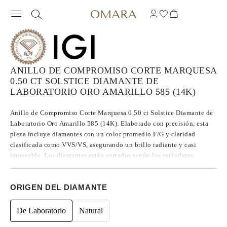
ANILLO DE COMPROMISO CORTE MARQUESA
0.50 CT SOLSTICE DIAMANTE DE
LABORATORIO ORO AMARILLO 585 (14K)
Anillo de Compromiso Corte Marquesa 0.50 ct Solstice Diamante de
Laboratorio Oro Amarillo 585 (14K). Elaborado con precisión, esta
pieza incluye diamantes con un color promedio F/G y claridad
clasificada como VVS/VS, asegurando un brillo radiante y casi
impecable. Los diamantes están cortados según los estándares
Excelentes a Ideales, lo que realza su radiancia. Fabricados mediante
CVD, los diamantes de Tipo IIa se destacan por su pureza y calidad
ORIGEN DEL DIAMANTE
excepcional, y no presentan fluorescencia.
De Laboratorio
Natural