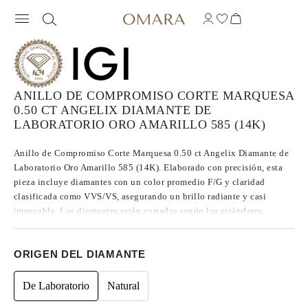
ANILLO DE COMPROMISO CORTE MARQUESA
0.50 CT ANGELIX DIAMANTE DE
LABORATORIO ORO AMARILLO 585 (14K)
Anillo de Compromiso Corte Marquesa 0.50 ct Angelix Diamante de
Laboratorio Oro Amarillo 585 (14K). Elaborado con precisión, esta
pieza incluye diamantes con un color promedio F/G y claridad
clasificada como VVS/VS, asegurando un brillo radiante y casi
impecable. Los diamantes están cortados según los estándares
Excelentes a Ideales, lo que realza su radiancia. Fabricados mediante
CVD, los diamantes de Tipo IIa se destacan por su pureza y calidad
ORIGEN DEL DIAMANTE
excepcional, y no presentan fluorescencia.
De Laboratorio
Natural