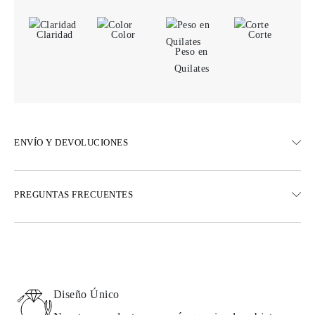
Claridad
Color
Corte
Peso en
Quilates
ENVÍO Y DEVOLUCIONES
ENVÍO
PREGUNTAS FRECUENTES
Envío terrestre gratuito en 23 días hábiles
Opciones de entrega exprés también están disponibles
Realizamos envíos a Austria, Bélgica, Bulgaria, Dinamarca,
Estonia, Finlandia, Alemania, Grecia, Hungría, Letonia, Lituania,
Luxemburgo, Países Bajos, Polonia, Rumanía, Eslovaquia,
Eslovenia, Suecia, Croacia, Francia, Italia, Portugal, España
Diseño Único
Detalles sobre métodos de envío, costos y tiempos de entrega se