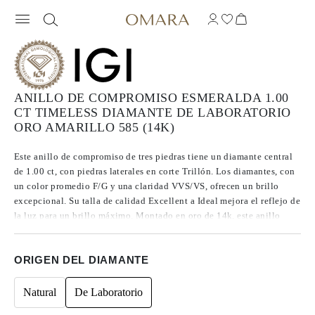
ANILLO DE COMPROMISO ESMERALDA 1.00
CT TIMELESS DIAMANTE DE LABORATORIO
ORO AMARILLO 585 (14K)
Este anillo de compromiso de tres piedras tiene un diamante central
de 1.00 ct, con piedras laterales en corte Trillón. Los diamantes, con
un color promedio F/G y una claridad VVS/VS, ofrecen un brillo
excepcional. Su talla de calidad Excellent a Ideal mejora el reflejo de
la luz para un brillo máximo. Montado en oro de 14k, este anillo
combina la elegancia clásica con un diseño moderno y sofisticado.
ORIGEN DEL DIAMANTE
Natural
De Laboratorio