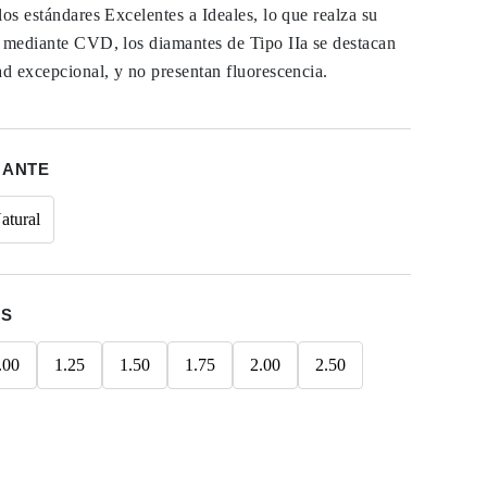
los estándares Excelentes a Ideales, lo que realza su
s mediante CVD, los diamantes de Tipo IIa se destacan
ad excepcional, y no presentan fluorescencia.
MANTE
atural
ES
.00
1.25
1.50
1.75
2.00
2.50