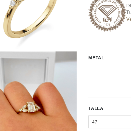
D
Tu
Ve
METAL
TALLA
47
Select input