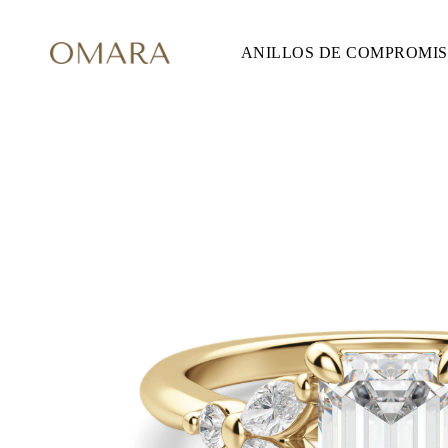
ANILLOS DE COMPROMI
ANILLOS DE COMPROMISO
ESTILO
Accented
Solitaire
Halo
Hidden Halo
Petite
Glam
Vintage
Tres Piedras
Comprar todo
FORMA
Redondo
Princesa
Cojín
Ovalado
Esmeralda
Marquesa
Pera
Comprar todo
METAL Y COLOR
Oro Amarillo