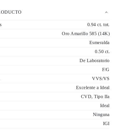
PRODUCTO
s
0.94 ct. tot.
Oro Amarillo 585 (14K)
Esmeralda
0.50 ct.
De Laboratorio
F/G
d
VVS/VS
Excelente a Ideal
CVD, Tipo IIa
Ideal
Ninguna
IGI