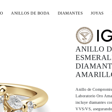
SO
ANILLOS DE BODA
DIAMANTES
JOYAS
ANILLO 
ESMERALD
DIAMANT
AMARILLO
Anillo de Compromis
Laboratorio Oro Amar
incluye diamantes co
VVS/VS, asegurando u