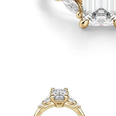
Oro Blanco
Oro Rosa
950 Platino
Comprar todo
ANILLOS DE BODA
Para Mujeres
Clásicos
Eternity
Fashion
Simple
Comprar todo
Para hombres
Clásicos
Fashion
Simple
Comprar todo
METAL Y COLOR
Oro Amarillo
Oro Blanco
Oro Rosa
950 Platino
Comprar todo
DIAMANTES
CATEGORÍA
Anillos