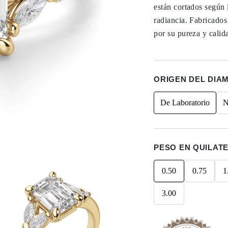
están cortados según 
radiancia. Fabricado
por su pureza y calid
ORIGEN DEL DIA
De Laboratorio
N
PESO EN QUILAT
0.50
0.75
1
3.00