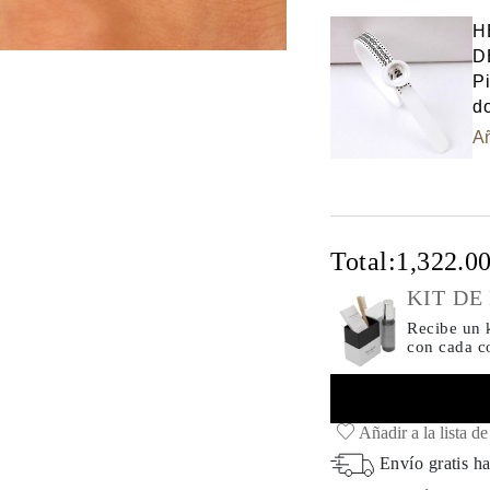
H
D
Pi
do
Añ
Total:
1,322.0
KIT DE
Recibe un k
con cada 
Añadir a la lista d
Envío gratis ha