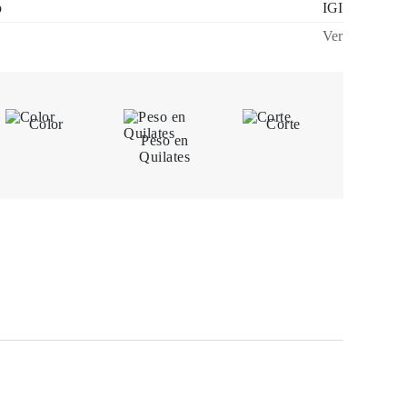
o
IGI
Ver
Color
Corte
Peso en
Quilates