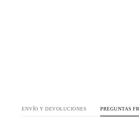
Guía de Collares
Guía de Pulseras
Guía de Pulseras de Puño
Tipos de Metales y Contrastes
Personalización
Precios Сompetitivos
Sobre Nosotros
FAQ
SERVICIOS
Diseño Personalizado
Proceso de Producción
Envío
Nuestra Garantía
Devoluciones y Cambios
Reparaciones y Ajustes
Mapa de Envíos
Métodos de Pago
Cuidado de Joyas
ENVÍO Y DEVOLUCIONES
PREGUNTAS F