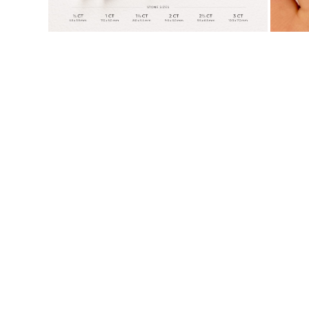
JOYAS
CATEGORÍA
Anillos
Collares
Pulseras
Pendientes
Comprar todo
ANILLOS
Fashion
Piedras Preciosas
Iniciales
Clásicos
Comprar todo
COLLARES
Solitario
Piedras Preciosas
Letras
Números
Comprar todo
PULSERAS
Tennis
Piedras Preciosas
Clásicas
Iniciales
Comprar todo