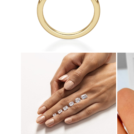
Collares
Pendientes
Pulseras
Comprar todo
Anillos de Diamantes
Fashion
Clásicos
Eternity
Letras
Comprar todo
Collares de Diamantes
Solitario
Letras
Números
Comprar todo
Pulseras de Diamantes
Tennis
Letras
Comprar todo
Pendientes de Diamante
Pendientes de Botón
Pendientes Colgantes
Aros
Fashion
Comprar todo