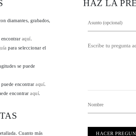
S
HAZ LA PR
con diamantes, grabados,
e encontrar
aquí
.
guía
para seleccionar el
ngitudes se puede
se puede encontrar
aquí
.
puede encontrar
aquí
.
TAS
detallada. Cuanto más
HACER PREGUN