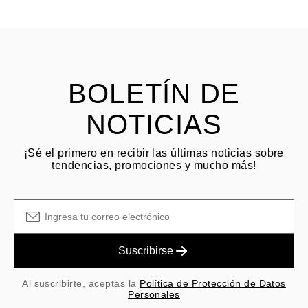
HACER PREGUNTA
Consulta los términos y procedimientos en nuestras
preguntas
frecuentes sobre devoluciones
El cliente es responsable de los costos de envío por devoluciones
y las tarifas originales de envío/manejo no son reembolsables.
BOLETÍN DE
NOTICIAS
¡Sé el primero en recibir las últimas noticias sobre
tendencias, promociones y mucho más!
Suscribirse
Al suscribirte, aceptas la
Política de Protección de Datos
Personales