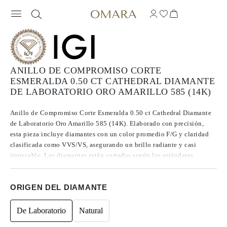
ANILLO DE COMPROMISO CORTE
ESMERALDA 0.50 CT CATHEDRAL DIAMANTE
DE LABORATORIO ORO AMARILLO 585 (14K)
Anillo de Compromiso Corte Esmeralda 0.50 ct Cathedral Diamante
de Laboratorio Oro Amarillo 585 (14K). Elaborado con precisión,
esta pieza incluye diamantes con un color promedio F/G y claridad
clasificada como VVS/VS, asegurando un brillo radiante y casi
impecable. Los diamantes están cortados según los estándares
Excelentes a Ideales, lo que realza su radiancia. Fabricados mediante
CVD, los diamantes de Tipo IIa se destacan por su pureza y calidad
ORIGEN DEL DIAMANTE
excepcional, y no presentan fluorescencia.
De Laboratorio
Natural