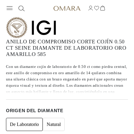
ANILLO DE COMPROMISO CORTE COJÍN 0.50
CT SEINE DIAMANTE DE LABORATORIO ORO
AMARILLO 585
Con un diamante cojín de laboratorio de 0.50 ct como piedra central,
este anillo de compromiso en oro amarillo de 14 quilates combina
una silueta clásica con un brazo engastado en pavé que aporta mayor
riqueza visual y textura al diseño. Los diamantes adicionales crean
un aspecto más brillante y lleno de luz, convirtiéndolo en una
elección ideal para quienes disfrutan del máximo resplandor, valoran
los detalles y buscan una pieza con más personalidad que un
ORIGEN DEL DIAMANTE
solitario tradicional.
De Laboratorio
Natural